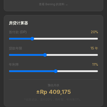
查看 Bening 的资料 →
房贷计算器
首付款 (DP)
20%
贷款年限
15 年
年利率
11%
预估月供
±Rp 409,175
*估算还款。首付20%，15年期，年利率11%。