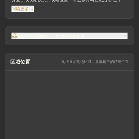
跃且易于进入的区域，靠近校园区、住宅区和公共设施。此
阅读更多 ↓
位置在便利性和未来开发潜力方面提供了附加价值。地皮面
积753平方米 – 合法性安全（SHM）具有...
社区与人口统计 — Tembalang 区
区域位置
地图显示周边区域，并非房产的精确位置