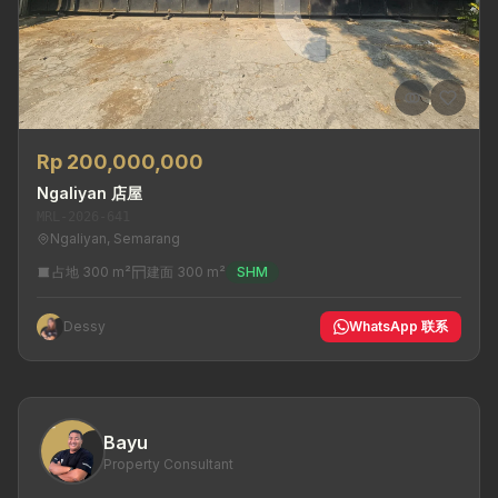
Rp 200,000,000
Ngaliyan 店屋
MRL-2026-641
Ngaliyan, Semarang
占地 300 m²
建面 300 m²
SHM
Dessy
WhatsApp 联系
Bayu
Property Consultant