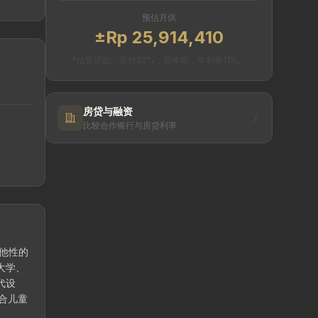
预估月供
±Rp 25,914,410
*估算还款。首付20%，15年期，年利率11%。
房贷与融资
比较合作银行与房贷利率
具排他性的
 大学、
现代设
适合儿童