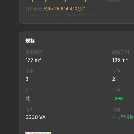
月供最低
约Rp 25,914,410/月*
*估算还款。首付20%，15年期，年利率11%。
规格
土地面积
建筑面积
177 m²
135 m²
浴室
车位
3
2
朝向
证书
北
SHM
电力
房贷
✓ 可申请
5500 VA