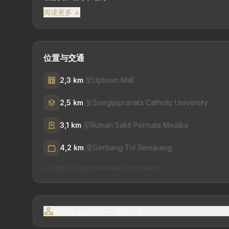
阅读更多 ↓
位置与交通
2,3 km
至Uptown Mall
2,5 km
至Soegijapranata Catholic University
3,1 km
至Rumah Sakit Permata Medika
4,2 km
至Gerbang Tol Semarang
位置数据 © OpenStreetMap contributors
社区与人口统计 — Mijen 区