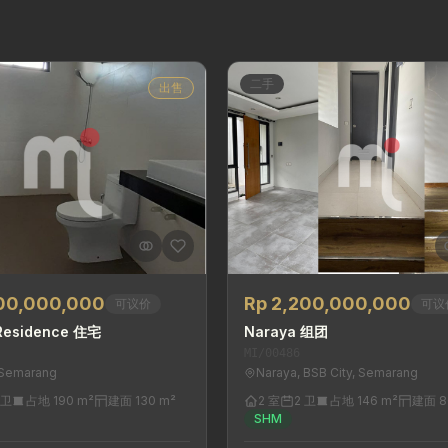
二手
出售
800,000,000
Rp 2,200,000,000
可议价
可议
Residence 住宅
Naraya 组团
MI/00486
 Semarang
Naraya, BSB City, Semarang
 卫
占地 190 m²
建面 130 m²
2 室
2 卫
占地 146 m²
建面 8
SHM