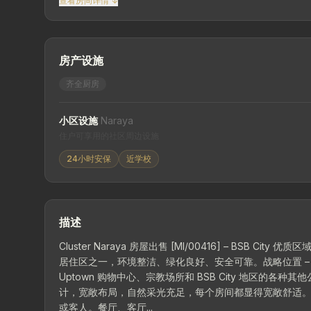
查看房间详情 ↓
房产设施
齐全厨房
小区设施
Naraya
住户可享用的社区周边设施
24小时安保
近学校
描述
Cluster Naraya 房屋出售 [MI/00416] – BSB Cit
居住区之一，环境整洁、绿化良好、安全可靠。战略位置 – 位于拥有
Uptown 购物中心、宗教场所和 BSB City 地区的各种其他公共
计，宽敞布局，自然采光充足，每个房间都显得宽敞舒适。3 
或客人。餐厅、客厅...