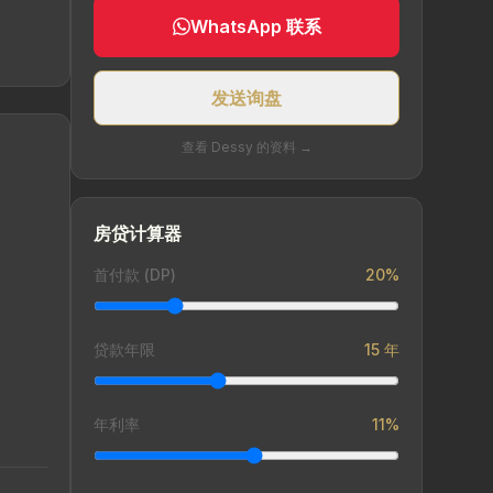
WhatsApp 联系
发送询盘
查看 Dessy 的资料 →
房贷计算器
首付款 (DP)
20%
贷款年限
15 年
年利率
11%