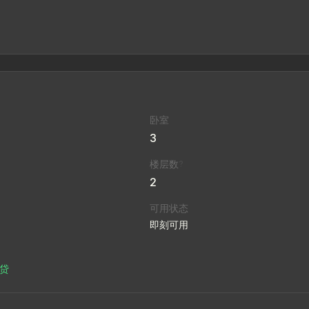
卧室
3
楼层数
?
2
可用状态
即刻可用
房贷