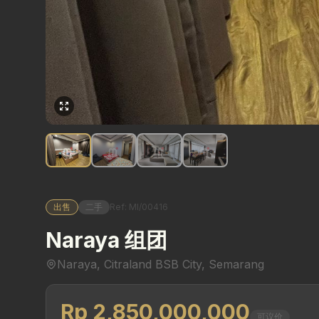
出售
二手
Ref: MI/00416
Naraya 组团
Naraya, Citraland BSB City, Semarang
Rp 2,850,000,000
可议价