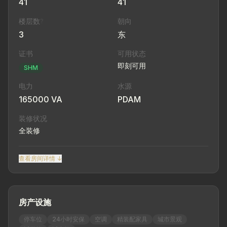
41
41
楼层数
朝向
?
3
东
证书
可用状态
即刻可用
SHM
电力
水源
165000 VA
PDAM
装修状况
全装修
查看房间详情 ↓
房产设施
停车位
24小时安保
空调
精装配家具
城市景观