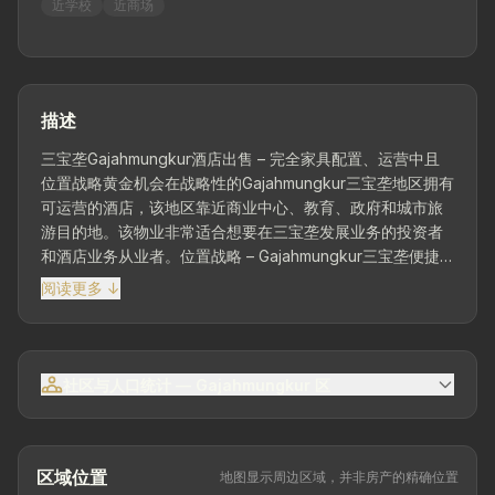
近学校
近商场
描述
三宝垄Gajahmungkur酒店出售 – 完全家具配置、运营中且
位置战略黄金机会在战略性的Gajahmungkur三宝垄地区拥有
可运营的酒店，该地区靠近商业中心、教育、政府和城市旅
游目的地。该物业非常适合想要在三宝垄发展业务的投资者
和酒店业务从业者。位置战略 – Gajahmungkur三宝垄便捷
进入市中心、商业区、办公室、医院、校园、美食中心及其
阅读更多 ↓
他各种公共设施。土地面积2,200 m² | 建筑面积2,200 m²朝
东3层建筑建筑状况良好且维护完好41卧室 | 41浴室房型高级
房约24 m²豪华房约26 m²酒店设施大厅/大厅...
社区与人口统计 — Gajahmungkur 区
区域位置
地图显示周边区域，并非房产的精确位置