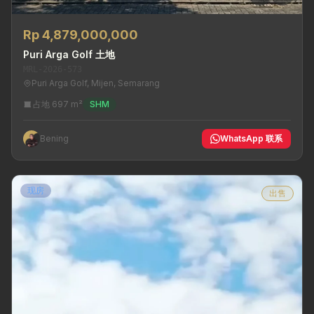
Rp 4,879,000,000
Puri Arga Golf 土地
MRL-2026-573
Puri Arga Golf, Mijen, Semarang
占地 697 m²
SHM
Bening
WhatsApp 联系
现房
出售