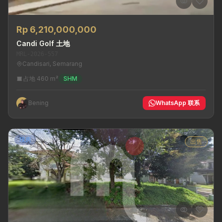
Rp 6,210,000,000
Candi Golf 土地
MRL-2026-557
Candisari, Semarang
占地 460 m²
SHM
Bening
WhatsApp 联系
现房
出售