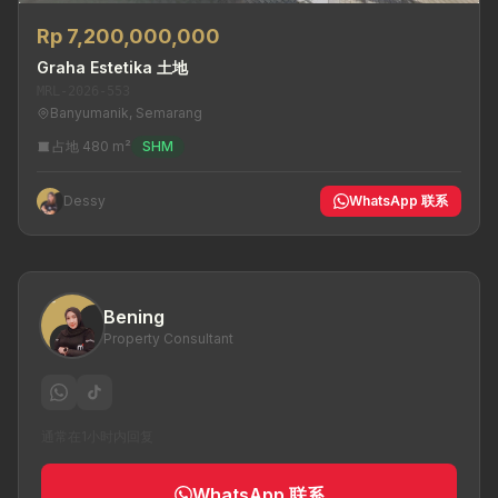
Rp 7,200,000,000
Graha Estetika 土地
MRL-2026-553
Banyumanik, Semarang
占地 480 m²
SHM
Dessy
WhatsApp 联系
Bening
Property Consultant
通常在1小时内回复
WhatsApp 联系