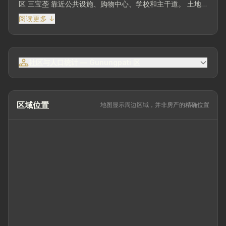
区 三宝垄 靠近公共设施、购物中心、学校和主干道。 土地
面积144平方米 | 建筑面积100平方米 | 尺寸12 x 12 | 1层 – 整
阅读更多 ↓
洁有序、维护良好的建筑物。 转角位置 – 提供最佳的空气流
通和采光。 2个卧室 | 2个浴室 2台车的车棚 电力2,200瓦 |
自来水供应 3台空调 1台热水器 嵌入式炉灶 主卧室衣柜 所有
权状态：SHM 全装修 建筑状况良好
社区与人口统计 — Gunungpati 区
区域位置
地图显示周边区域，并非房产的精确位置