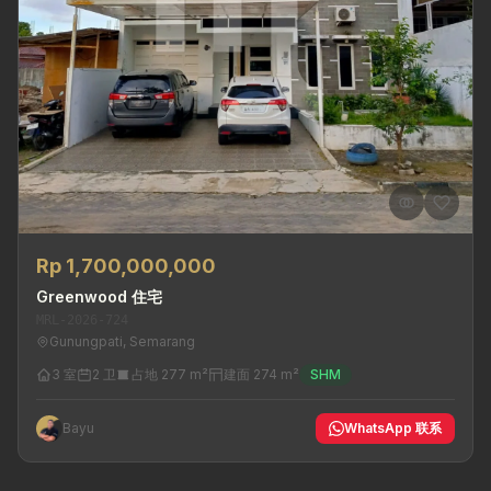
Rp 1,700,000,000
Greenwood 住宅
MRL-2026-724
Gunungpati, Semarang
3 室
2 卫
占地 277 m²
建面 274 m²
SHM
Bayu
WhatsApp 联系