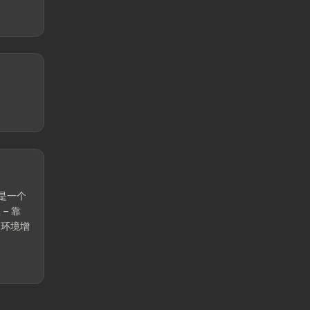
，是一个
– 靠
边环境增