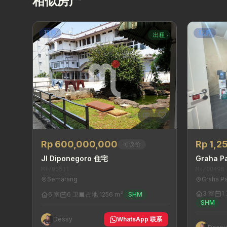
相似房产
现房
现房
出租
Rp 600,000,000
Rp 1,2
可议价
Jl Diponegoro 住宅
Graha P
MI/00511
MI/00498
Semarang
Graha P
3 室
1
6 室
6 卫
占地 1256 m²
SHM
SHM
Dessy
WhatsApp 联系