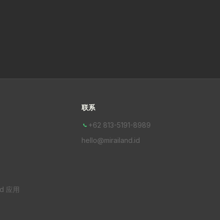
联系
+62 813-5191-8989
hello@mirailand.id
nd 应用