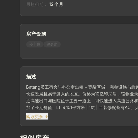
最短租期：
12 个月
房产设施
停车位
健身房
描述
Batang员工宿舍与办公室出租 – 宽敞区域、完整设施与
快速发展且易于进入的地区。价格为10亿印尼盾，该物业为
近高速出口与医院位于主要干道上，可快速进入高速公路
加了长期价值。LT 9,101平方米 | 1层 | 半装修配备有
阅读更多 ↓