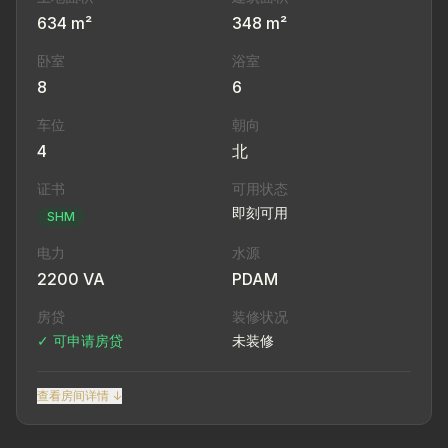
634 m²
348 m²
卧室
浴室
8
6
车位
朝向
4
北
证书
可用状态
即刻可用
SHM
电力
水源
2200 VA
PDAM
房贷
装修状况
✓ 可申请房贷
未装修
查看房间详情 ↓