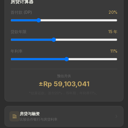
房贷计算器
首付款 (DP)
20%
贷款年限
15 年
年利率
11%
预估月供
±Rp 59,103,041
*估算还款。首付20%，15年期，年利率11%。
房贷与融资
比较合作银行与房贷利率