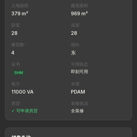
土地面积
建筑面积
379 m²
969 m²
卧室
浴室
28
28
楼层数
朝向
?
4
东
证书
可用状态
即刻可用
SHM
电力
水源
11000 VA
PDAM
房贷
装修状况
✓ 可申请房贷
全装修