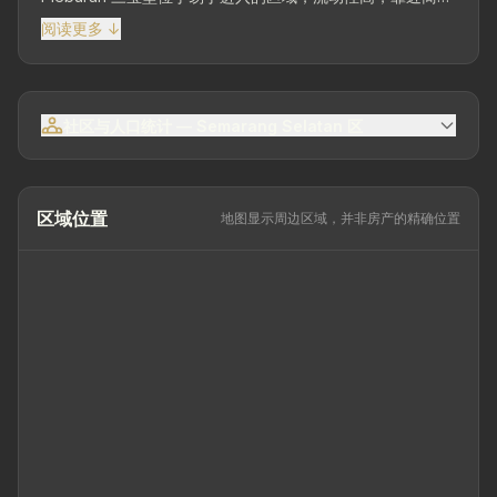
中心、办公楼、校园、医院、美食中心及三宝垄市内各个目
阅读更多 ↓
的地。土地面积379平方米 | 建筑面积969平方米朝向东建筑
4层楼建筑状况良好卧室28间浴室28间酒店设施餐厅厨房会
议室咖啡厅发电机房电力11,000瓦特供水PDAM
社区与人口统计 — Semarang Selatan 区
区域位置
地图显示周边区域，并非房产的精确位置