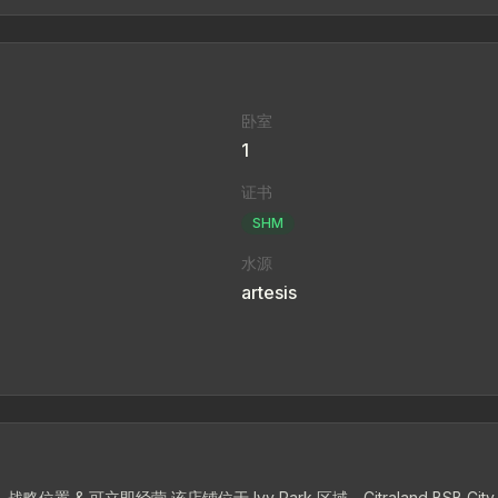
卧室
1
证书
SHM
水源
artesis
Park 区域，Citraland BSB City 三宝