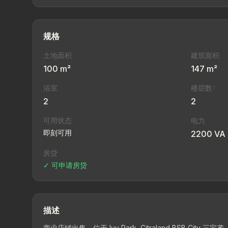
规格
土地面积
建筑面积
100 m²
147 m²
浴室
楼层数
?
2
2
可用状态
电力
即刻可用
2200 VA
房贷
✓ 可申请房贷
描述
商业店铺出售，位于 Ivy Park, Citraland BSB City 三宝垄 – 战略位置 & 可立即经营 该店铺位于 Ivy 