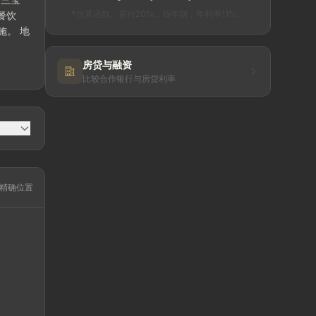
*估算还款。首付20%，15年期，年利率11%。
餐饮
房贷与融资
比较合作银行与房贷利率
精确位置