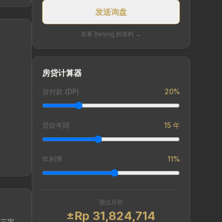
发送询盘
查看 Bening 的资料 →
房贷计算器
首付款 (DP)
20%
贷款年限
15 年
年利率
11%
预估月供
±Rp 31,824,714