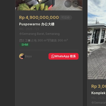
Rp 4,900,000,000
可议价
Puspowarno 办公大楼
MRL-2026-723
Semarang Barat, Semarang
2 卫
占地 300 m²
建面 300 m²
SHM
Bayu
WhatsApp 联系
Rp 3,
Komplek
MRL-2026
Semaran