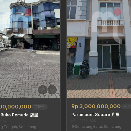
Rp 3,000,000,000
000,000,000
可议
可议价
Paramount Square 店屋
 Ruko Pemuda 店屋
MRL-2026-608
-674
Semarang Barat, Semarang
g Tengah, Semarang