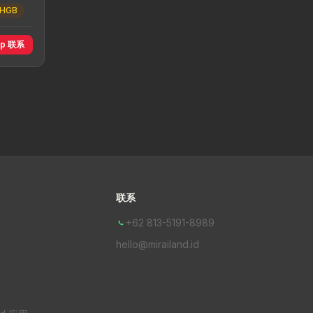
HGB
pp 联系
联系
+62 813-5191-8989
hello@mirailand.id