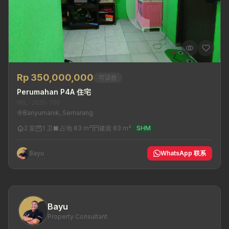
Rp 350,000,000
可议价
Perumahan P4A 住宅
MRL-2026-700
Banyumanik, Semarang
2 室
1 卫
占地 83 m²
建面 83 m²
SHM
Bayu
WhatsApp 联系
Bayu
Property Consultant