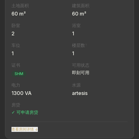
土地面积
建筑面积
60 m²
60 m²
卧室
浴室
2
1
车位
楼层数
?
1
1
证书
可用状态
即刻可用
SHM
电力
水源
1300 VA
artesis
房贷
✓ 可申请房贷
查看房间详情 ↓