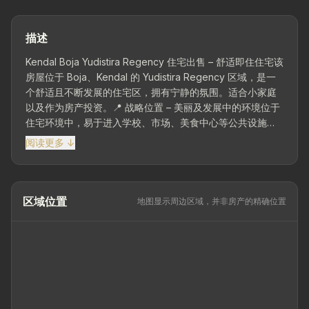
描述
Kendal Boja Yudistira Regency 住宅出售 – 舒适即住住宅该
房屋位于 Boja、Kendal 的 Yudistira Regency 区域，是一
个舒适且不断发展的住宅区，拥有宁静的氛围。适合小家庭
以及作为房产投资。📍 战略位置 – 美丽及发展中的环境位于
住宅环境中，易于进入学校、市场、美食中心等公共设施及
方便日常活动的主干道。📐 地块面积 60 平方米 | 建筑面积
阅读更多 ↓
60 平方米 | 尺寸 6 x 10 | 1 层 – 建筑布局合理，状况良好，
可直接入住。🛏 2 间卧室 | 1 间浴室 – 配有客厅、家庭室和
支持日常活动的厨房。🌿 花园 | 车棚 – 提供额外的舒适度和
车辆停泊区域...
区域位置
地图显示周边区域，并非房产的精确位置