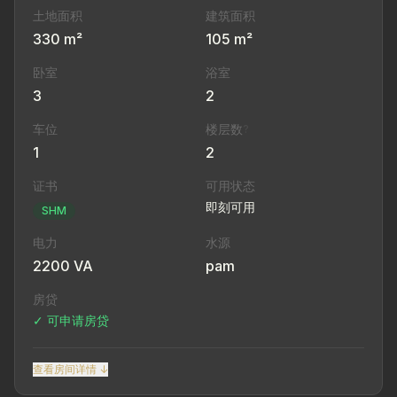
土地面积
建筑面积
330 m²
105 m²
卧室
浴室
3
2
车位
楼层数
?
1
2
证书
可用状态
即刻可用
SHM
电力
水源
2200 VA
pam
房贷
✓ 可申请房贷
查看房间详情 ↓