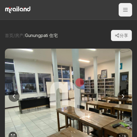
首页
/
房产
/
Gunungpati 住宅
分享
1 / 9