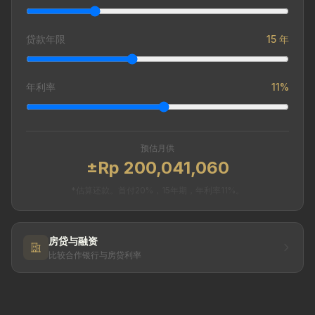
贷款年限
15 年
年利率
11%
预估月供
±Rp 200,041,060
*估算还款。首付20%，15年期，年利率11%。
房贷与融资
比较合作银行与房贷利率