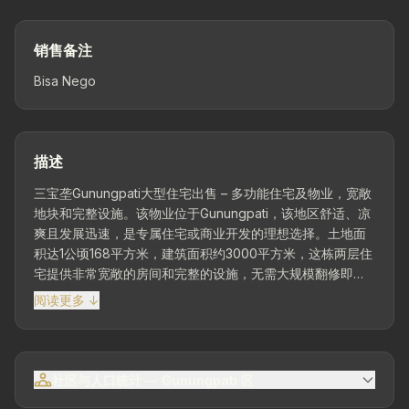
销售备注
Bisa Nego
描述
三宝垄Gunungpati大型住宅出售 – 多功能住宅及物业，宽敞
地块和完整设施。该物业位于Gunungpati，该地区舒适、凉
爽且发展迅速，是专属住宅或商业开发的理想选择。土地面
积达1公顷168平方米，建筑面积约3000平方米，这栋两层住
宅提供非常宽敞的房间和完整的设施，无需大规模翻修即可
使用。建筑保护良好，配备全套家具，为寻求即时舒适的客
阅读更多 ↓
户增加价值。舒适位置 – 适合大家庭住宅或住宿。位于安静
但交通便利的地区，靠近公共设施、教育和活动中心。有潜
力用作私人住宅，v...
社区与人口统计 — Gunungpati 区