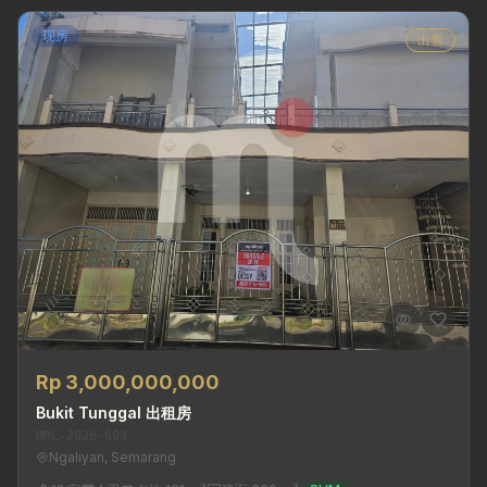
现房
出售
Rp 3,000,000,000
Bukit Tunggal 出租房
MRL-2026-693
Ngaliyan, Semarang