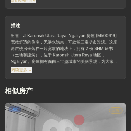
查看房间详情 ↓
描述
出售：Jl Karonsih Utara Raya, Ngaliyan 房屋 [MI/00616] –
宽敞舒适的住宅，无洪水隐患，可欣赏三宝垄市景观。这座
两层楼房坐落在一片宽敞的地块上，拥有 2 份 SHM 证书
（土地和建筑），位于 Karonsih Utara Raya 地区，
Ngaliyan。房屋拥有面向三宝垄城市的美丽景观，为大家庭
提供最大的舒适度，环境安静，道路宽敞。 位置优越且无洪
阅读更多 ↓
水隐患 – 朝北，位于主干道上，宽度 ±6 米，易于进入，位
于安全舒适的居住区。三宝垄城市景观是独家增值。 地皮面
积 488 平方米 | 建筑面积 ±307 平方米 | 2 层 – 宽敞实用的
相似房产
设计，室外和室内区域整洁有序，营造宽敞的房屋氛围...
现房
出售