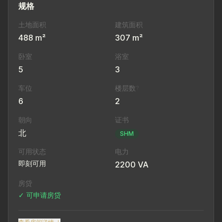
规格
土地面积
建筑面积
488 m²
307 m²
卧室
浴室
5
3
车位
楼层数
?
6
2
朝向
证书
北
SHM
可用状态
电力
即刻可用
2200 VA
房贷
✓ 可申请房贷