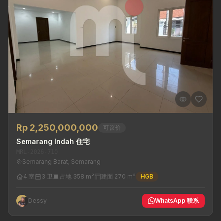
Rp 2,250,000,000
可议价
Semarang Indah 住宅
MRL-2026-710
Semarang Barat, Semarang
4 室
3 卫
占地 358 m²
建面 270 m²
HGB
Dessy
WhatsApp 联系