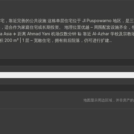
宅位于 Jl Puspowarno 地区，是三宝垄最
资。 地理位置优越 – 周围配套设施齐全，包括：
Asia ✈️ 距离 Ahmad Yani 机场仅数分钟 🕌 靠近 Al-Azhar 学校及宗教场
面积 328 m² | 建筑面积 200 m² | 1 层 – 宽敞住宅，拥有前后院落，仍可进行扩建...
地图显示周边区域，并非房产的