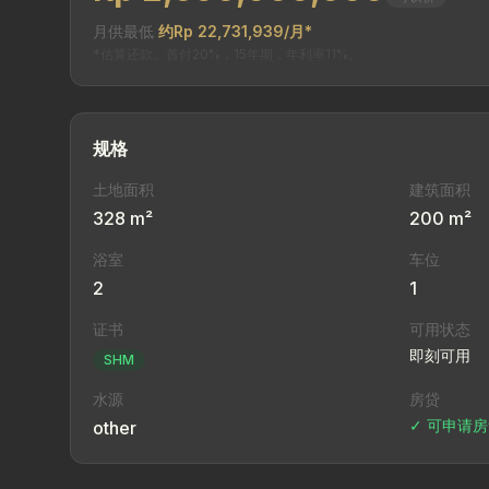
月供最低
约Rp 22,731,939/月*
*估算还款。首付20%，15年期，年利率11%。
规格
土地面积
建筑面积
328 m²
200 m²
浴室
车位
2
1
证书
可用状态
即刻可用
SHM
水源
房贷
✓ 可申请
other