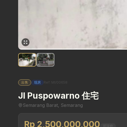
出售
现房
Ref: MI/00658
Jl Puspowarno 住宅
Semarang Barat, Semarang
Rp 2,500,000,000
可议价