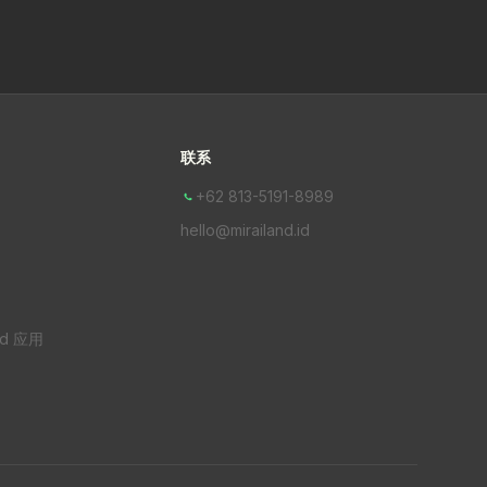
联系
+62 813-5191-8989
hello@mirailand.id
nd 应用