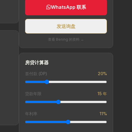
WhatsApp 联系
发送询盘
查看 Bening 的资料 →
房贷计算器
首付款 (DP)
20%
贷款年限
15 年
年利率
11%