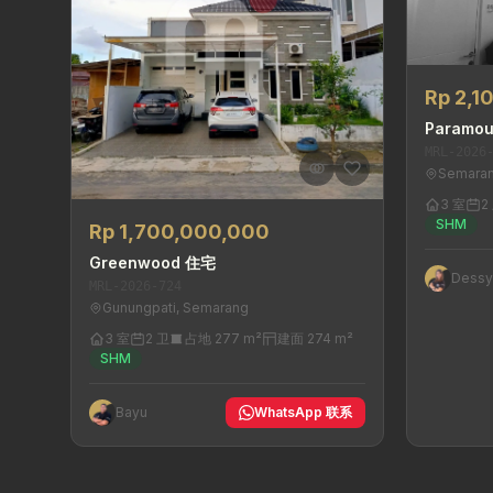
Rp 2,1
Paramou
MRL-2026
Semaran
3 室
2
SHM
Rp 1,700,000,000
Greenwood 住宅
Dess
MRL-2026-724
Gunungpati, Semarang
3 室
2 卫
占地 277 m²
建面 274 m²
SHM
Bayu
WhatsApp 联系