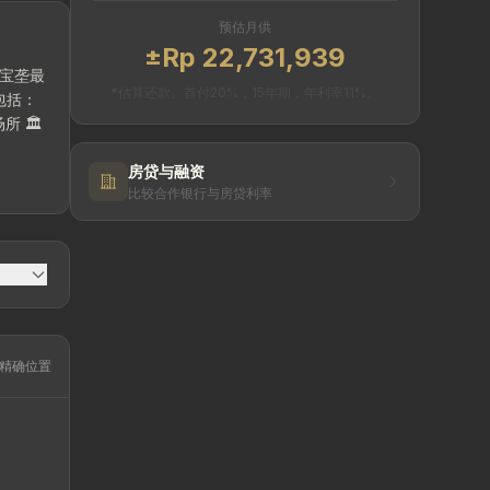
预估月供
±Rp 22,731,939
*估算还款。首付20%，15年期，年利率11%。
所 🏛️
房贷与融资
比较合作银行与房贷利率
精确位置