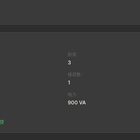
卧室
3
楼层数
?
1
电力
900 VA
房贷