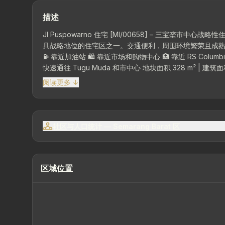
描述
Jl Puspowarno 住宅 [MI/00658] – 三宝垄市中心战略性住宅，靠近完善的公共设施 这栋单层住
具战略地位的住宅区之一。交通便利，周围环境繁荣且成熟，适合作为家庭住宅或长期投
⛽ 靠近加油站 🛍️ 靠近市场和购物中心 🏥 靠近 RS Columbia 
快速通往 Tugu Muda 和市中心 地块
阅读更多 ↓
社区与人口统计 — Semarang Barat 区
区域位置