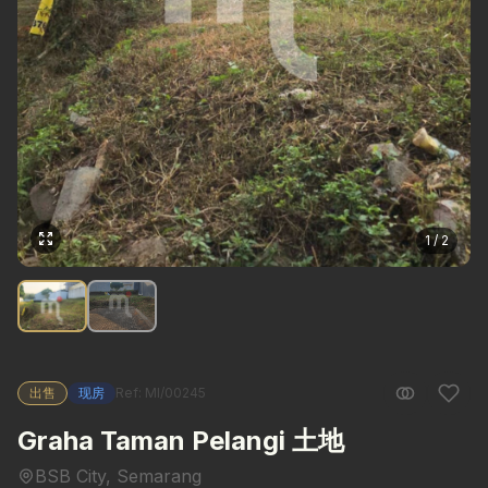
1 / 2
出售
现房
Ref: MI/00245
Graha Taman Pelangi 土地
BSB City, Semarang