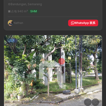
Bandungan, Semarang
占地 940 m²
SHM
Nathan
WhatsApp 联系
现房
出售