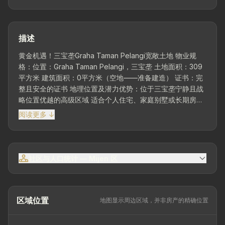
描述
黄金机遇！三宝垄Graha Taman Pelangi宽敞土地 物业规
格：位置：Graha Taman Pelangi，三宝垄 土地面积：309
平方米 建筑面积：0平方米（空地——准备建造） 证书：完
整且安全的证书 地理位置及潜力优势：位于三宝垄宁静且战
略位置优越的高级区域 适合个人住宅、家庭别墅或长期房产
投资 环境整洁有序、干净舒适——适合各个年龄段 靠近公共
阅读更多 ↓
设施：学校、礼拜场所、商业区，且方便进入市中心 邻里道
路宽敞安全，配备充足基础设施 为什么您应该拥有这块土
地？ 该区域房产价值持续上升 自由设计——您可以根据自己
的偏好建造理想家园
社区与人口统计 — Mijen 区
区域位置
地图显示周边区域，并非房产的精确位置