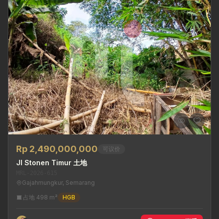
Rp 2,490,000,000
可议价
Jl Stonen Timur 土地
MRL-2026-615
Gajahmungkur, Semarang
占地 498 m²
HGB