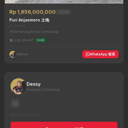
Rp 1,856,000,000
可议价
Puri Anjasmoro 土地
MI/00944
Semarang Barat, Semarang
占地 464 m²
SHM
Nathan
WhatsApp 联系
Dessy
Property Consultant
通常在1小时内回复