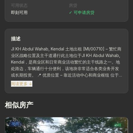
可用状态
房贷
即刻可用
✓ 可申请房贷
描述
Jl KH Abdul Wahab, Kendal 土地出租 [MI/00710] – 繁忙商
业区战略位置及主干道通行此土地位于Jl KH Abdul Wahab,
Kendal，是商业区和日常商业活动繁忙的主干线路之一。地
处路边，车辆通行十分便利，该地块非常适合各类业务开发
或长期投资。 📍 优质位置 – 靠近活动中心和商业枢纽 位于
车流量高的区域，靠近住宅区、公共设施和其他商业区。这
阅读更多 ↓
个战略位置为您的业务项目提供了高可见性，方便客户出入
和物流分配。 📐 土地面积2,205平方米 | 黄区 – 宽敞灵活的
土地，非常理想...
相似房产
现房
出租