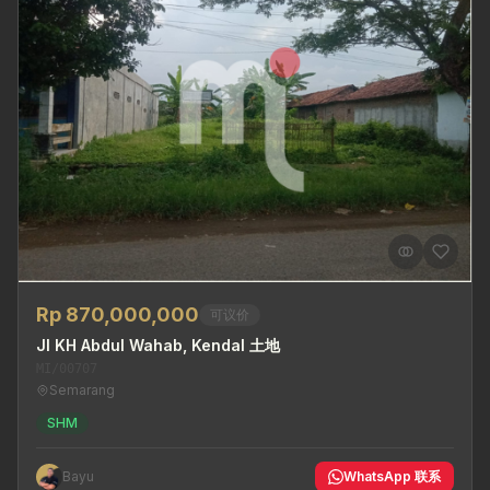
Rp 870,000,000
可议价
Jl KH Abdul Wahab, Kendal 土地
MI/00707
Semarang
SHM
Bayu
WhatsApp 联系