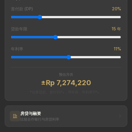
首付款 (DP)
20%
贷款年限
15 年
年利率
11%
预估月供
±Rp 7,274,220
*估算还款。首付20%，15年期，年利率11%。
房贷与融资
比较合作银行与房贷利率