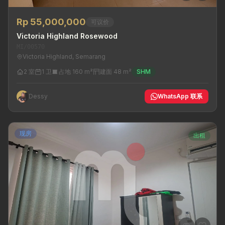
Rp 55,000,000
可议价
Victoria Highland Rosewood
MI/00570
Victoria Highland, Semarang
2 室
1 卫
占地 160 m²
建面 48 m²
SHM
Dessy
WhatsApp 联系
现房
出租