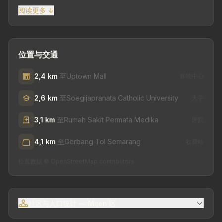
Highland, CitraLand BSB City 三宝垄 位于高档 CitraLand
阅读更多 ↓
BSB City 区域，轻松前往商业中心、学校、医院、美食区和
各种公共设施。 📐 土地尺寸 15 x 11 m 📐 土地面积 165 m² |
建筑面积 48 m² 🧭 朝北 🏠 1 层楼建筑 🏠 建筑状况新 🛏 2
间卧室 🚿 1 间浴室 🏡 房间设施 客厅 家庭房 餐厅 湿厨房
位置与交通
2,4 km
至Uptown Mall
购物中心
2,6 km
至Soegijapranata Catholic University
大学
3,1 km
至Rumah Sakit Permata Medika
医院
4,1 km
至Gerbang Tol Semarang
收费站
位置数据 © OpenStreetMap contributors
社区与人口统计 — Mijen 区