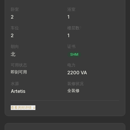
卧室
浴室
2
1
车位
楼层数
?
2
1
朝向
证书
北
SHM
可用状态
电力
即刻可用
2200 VA
水源
装修状况
全装修
Artetis
查看房间详情 ↓