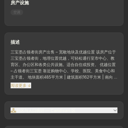
房产设施
空调
描述
三宝垄占领者街房产出售 – 宽敞地块及优越位置 该房产位于
三宝垄占领者街，地理位置优越，可轻松通行至市中心、教
育区、办公区和各类公共设施。适合自住或投资。 优越位置
– 占领者街三宝垄 靠近购物中心、学校、医院、美食中心和
主干道。 地块面积485平方米 | 建筑面积162平方米 | 南向 |
1层 地块宽敞，提供舒适的开放空间和未来发展潜力。 2卧室
阅读更多 ↓
| 3浴室 厨房 花园 – 增添舒适度和优美环境的绿色区域。 停
车位 – 车辆停放区域。 电力3,500瓦 | 自流井水 空调 热水器
社区与人口统计 — Candisari 区