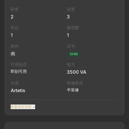
卧室
浴室
2
3
车位
楼层数
?
1
1
朝向
证书
南
SHM
可用状态
电力
即刻可用
3500 VA
水源
装修状况
半装修
Artetis
查看房间详情 ↓