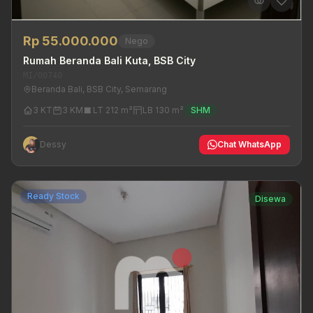
Rp 55.000.000
Nego
Rumah Beranda Bali Kuta, BSB City
MI/00740
Beranda Bali, BSB City, Semarang
3 KT
3 KM
LT 212 m²
LB 130 m²
SHM
Dessy
Chat WhatsApp
Ready Stock
Disewa