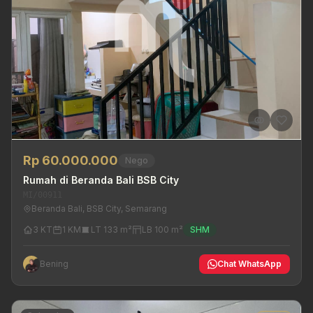
Rp 60.000.000
Nego
Rumah di Beranda Bali BSB City
MI/00911
Beranda Bali, BSB City, Semarang
3 KT
1 KM
LT 133 m²
LB 100 m²
SHM
Bening
Chat WhatsApp