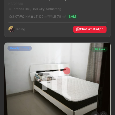
MI/00888
Beranda Bali, BSB City, Semarang
3 KT
2 KM
LT 120 m²
LB 78 m²
SHM
Bening
Chat WhatsApp
Ready Stock
Disewa