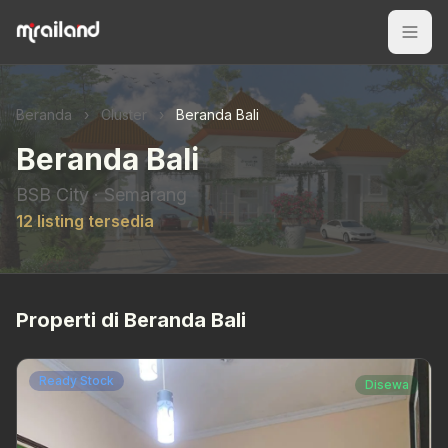
Beranda
›
Cluster
›
Beranda Bali
Beranda Bali
BSB City · Semarang
12 listing tersedia
Properti di Beranda Bali
Ready Stock
Disewa