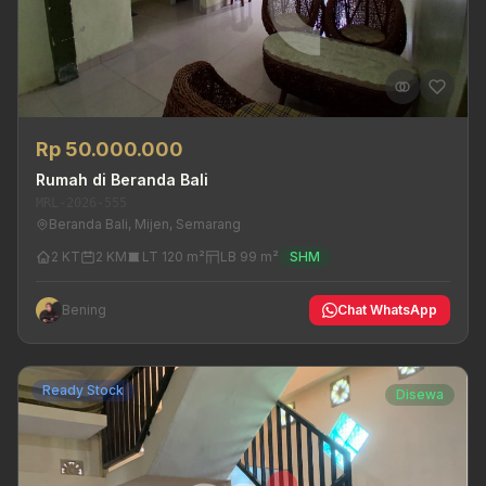
Rp 50.000.000
Rumah di Beranda Bali
MRL-2026-555
Beranda Bali, Mijen, Semarang
2 KT
2 KM
LT 120 m²
LB 99 m²
SHM
Bening
Chat WhatsApp
Ready Stock
Disewa