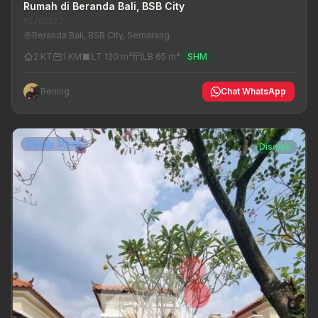
Rumah di Beranda Bali, BSB City
MI/00873
Beranda Bali, BSB City, Semarang
2 KT
1 KM
LT 120 m²
LB 65 m²
SHM
Bening
Chat WhatsApp
Ready Stock
Disewa