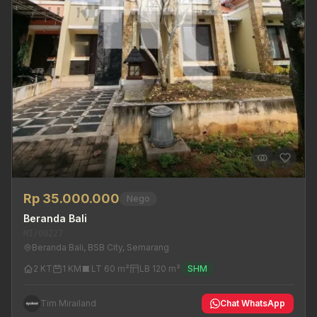
Rp 35.000.000
Nego
Beranda Bali
MI/00227
Beranda Bali, BSB City, Semarang
2 KT
1 KM
LT 60 m²
LB 120 m²
SHM
Tim Mirailand
Chat WhatsApp