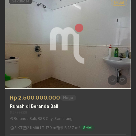
Sekunder
Dijual
Rp 2.500.000.000
Nego
Rumah di Beranda Bali
MI/00889
Beranda Bali, BSB City, Semarang
3 KT
2 KM
LT 170 m²
LB 137 m²
SHM