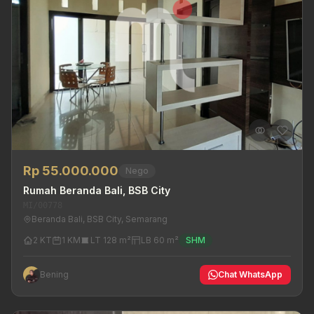
Rp 55.000.000
Nego
Rumah Beranda Bali, BSB City
MI/00778
Beranda Bali, BSB City, Semarang
2 KT
1 KM
LT 128 m²
LB 60 m²
SHM
Bening
Chat WhatsApp