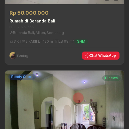
Rp 50.000.000
Rumah di Beranda Bali
MRL-2026-556
Beranda Bali, Mijen, Semarang
3 KT
2 KM
LT 120 m²
LB 99 m²
SHM
Bening
Chat WhatsApp
Ready Stock
Disewa