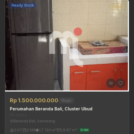
Ready Stock
Dijual
Rp 1.500.000.000
Nego
Perumahan Beranda Bali, Cluster Ubud
MI/00683
Beranda Bali, Semarang
3 KT
2 KM
LT 120 m²
LB 87 m²
SHM