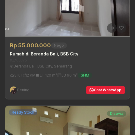
Rp 55.000.000
Nego
Rumah di Beranda Bali, BSB City
MI/00875
Beranda Bali, BSB City, Semarang
3 KT
2 KM
LT 120 m²
LB 96 m²
SHM
Bening
Chat WhatsApp
Ready Stock
Disewa