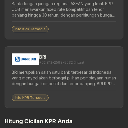
Bank dengan jaringan regional ASEAN yang kuat. KPR
UOB menawarkan fixed rate kompetitif dan tenor
panjang hingga 30 tahun, dengan perhitungan bunga
yang transparan.
Info KPR Tersedia
BRI
+62 812-2593-9532 (Intan)
BRI merupakan salah satu bank terbesar di Indonesia
yang menyediakan berbagai pilihan pembiayaan rumah
dengan bunga kompetitif dan tenor panjang. BRI KPR
menawarkan solusi pembiayaan rumah bagi nasabah
perorangan untuk pembelian rumah tinggal, apartemen,
Info KPR Tersedia
ruko, maupun rukan, baik melalui developer maupun
non-developer. Selain pembelian rumah baru dan
bekas, BRI juga melayani refinancing, top up, renovasi,
pembangunan, hingga take over KPR dari bank lain.
Hitung Cicilan KPR Anda