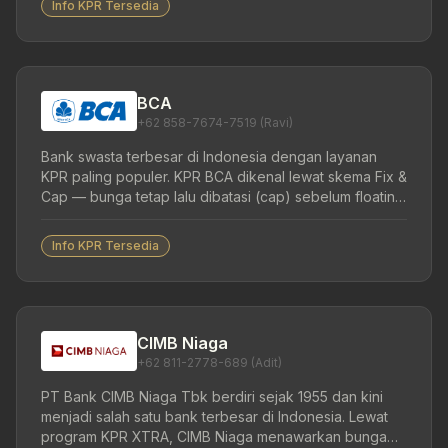
Info KPR Tersedia
BCA
+62 858-7674-7519 (Ravi)
Bank swasta terbesar di Indonesia dengan layanan
KPR paling populer. KPR BCA dikenal lewat skema Fix &
Cap — bunga tetap lalu dibatasi (cap) sebelum floating
— mulai dari 2,66% eff p.a. dengan tenor hingga 20
tahun.
Info KPR Tersedia
CIMB Niaga
+62 811-2778-689 (Adit)
PT Bank CIMB Niaga Tbk berdiri sejak 1955 dan kini
menjadi salah satu bank terbesar di Indonesia. Lewat
program KPR XTRA, CIMB Niaga menawarkan bunga