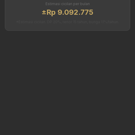
Estimasi cicilan per bulan
±Rp 9.092.775
*Estimasi cicilan. DP 20%, tenor 15 tahun, bunga 11%/tahun.