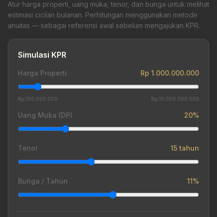
Atur harga properti, uang muka, tenor, dan bunga untuk melihat
estimasi cicilan bulanan. Perhitungan menggunakan metode
anuitas — sebagai referensi awal sebelum mengajukan KPR.
Simulasi KPR
Harga Properti
Rp 1.000.000.000
Rp 100.000.000
Rp 10.000.000.000
Uang Muka (DP)
20%
Tenor
15 tahun
Bunga / Tahun
11%