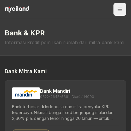
Bank & KPR
Informasi kredit pemilikan rumah dari mitra bank kami
Bank Mitra Kami
Bank Mandiri
0822-2648-5361 (Dian) / 14000
Bank terbesar di Indonesia dan mitra penyalur KPR
tepercaya. Nikmati bunga fixed berjenjang mulai dari
2,60% p.a. dengan tenor hingga 20 tahun — untuk
pembelian rumah baru, secondary, hingga take over.