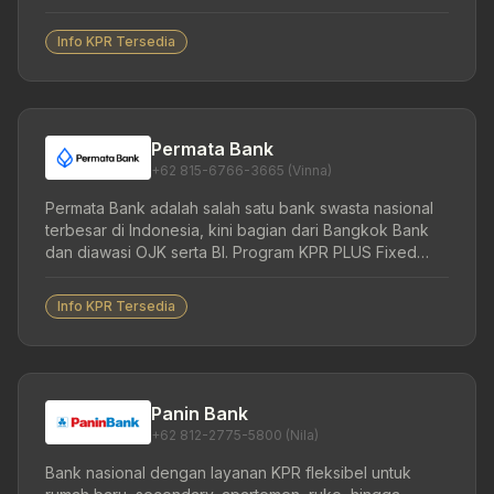
fixed kompetitif mulai dari 4,00% untuk primary, take
over, hingga multiguna.
Info KPR Tersedia
Permata Bank
+62 815-6766-3665 (Vinna)
Permata Bank adalah salah satu bank swasta nasional
terbesar di Indonesia, kini bagian dari Bangkok Bank
dan diawasi OJK serta BI. Program KPR PLUS Fixed
Berjenjang menawarkan suku bunga tetap berjenjang
yang transparan, mulai dari 3,99%.
Info KPR Tersedia
Panin Bank
+62 812-2775-5800 (Nila)
Bank nasional dengan layanan KPR fleksibel untuk