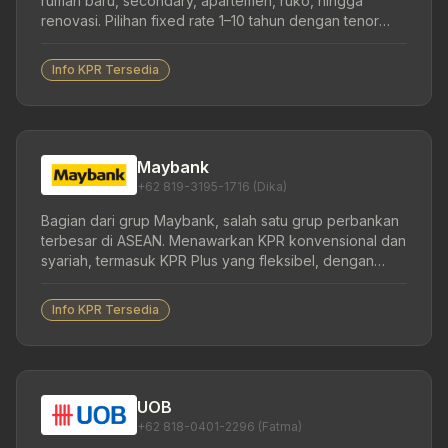
rumah baru, secondary, apartemen, ruko, hingga
renovasi. Pilihan fixed rate 1–10 tahun dengan tenor
hingga 20 tahun.
Info KPR Tersedia
Maybank
+62 819-3195-1716 (Dika)
Bagian dari grup Maybank, salah satu grup perbankan
terbesar di ASEAN. Menawarkan KPR konvensional dan
syariah, termasuk KPR Plus yang fleksibel, dengan
fixed rate kompetitif mulai 3,99% p.a.
Info KPR Tersedia
UOB
+62 818-0401-2296 (Fatma)