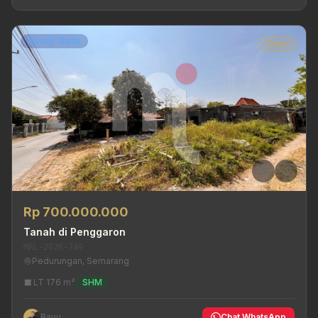
Ready Stock
Dijual
Rp 700.000.000
Tanah di Penggaron
MRL-2026-749
Pedurungan, Semarang
LT 176 m²
SHM
Bayu
Chat WhatsApp