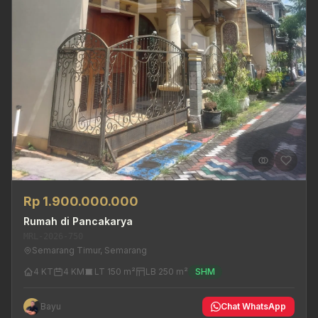
Rp 1.900.000.000
Rumah di Pancakarya
MRL-2026-750
Semarang Timur, Semarang
4 KT
4 KM
LT 150 m²
LB 250 m²
SHM
Bayu
Chat WhatsApp