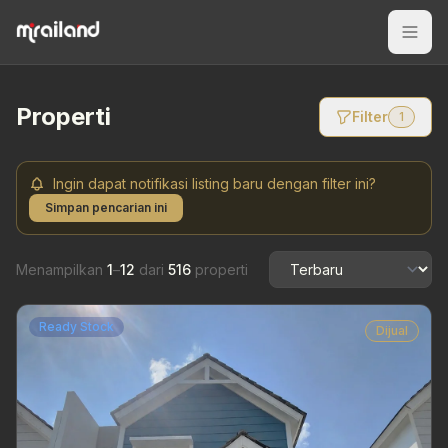
Properti
Filter
1
Ingin dapat notifikasi listing baru dengan filter ini?
Simpan pencarian ini
Menampilkan
1
–
12
dari
516
properti
Ready Stock
Dijual