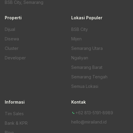
BSB City, Semarang
Properti
Lokasi Populer
Dijual
BSB City
Disewa
Mijen
Cluster
Semarang Utara
Developer
Ngaliyan
Semarang Barat
Semarang Tengah
Semua Lokasi
Informasi
Kontak
+62 813-5191-8989
Tim Sales
hello@mirailand.id
Bank & KPR
Blog