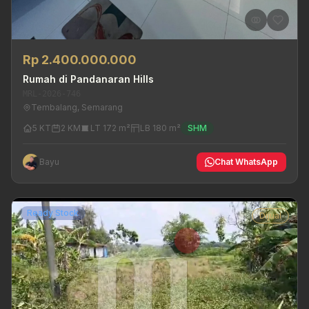
Rp 2.400.000.000
Rumah di Pandanaran Hills
MRL-2026-746
Tembalang, Semarang
5 KT
2 KM
LT 172 m²
LB 180 m²
SHM
Bayu
Chat WhatsApp
Ready Stock
Dijual