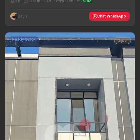
3 KT
1 KM
LT 120 m²
LB 85 m²
SHM
Bayu
Chat WhatsApp
Ready Stock
Dijual