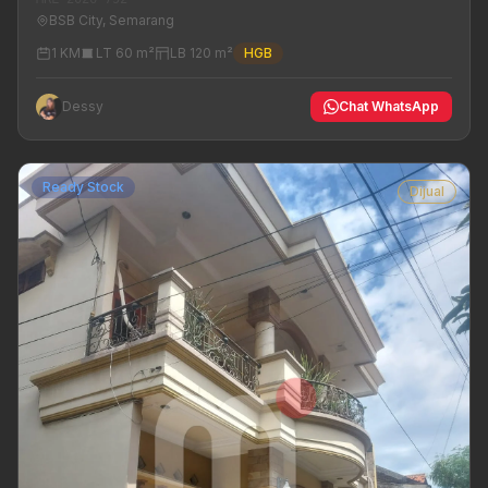
BSB City, Semarang
1 KM
LT 60 m²
LB 120 m²
HGB
Dessy
Chat WhatsApp
Ready Stock
Dijual