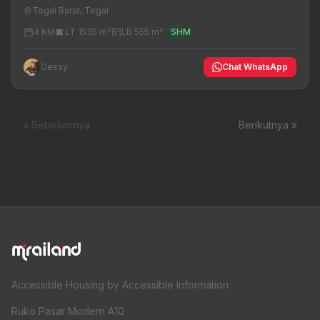
Tegal Barat, Tegal
4 KM
LT 1535 m²
LB 555 m²
SHM
Dessy
Chat WhatsApp
« Sebelumnya
Berikutnya »
Accessible Housing by Accessible Information
Ruko Pasar Modern A10