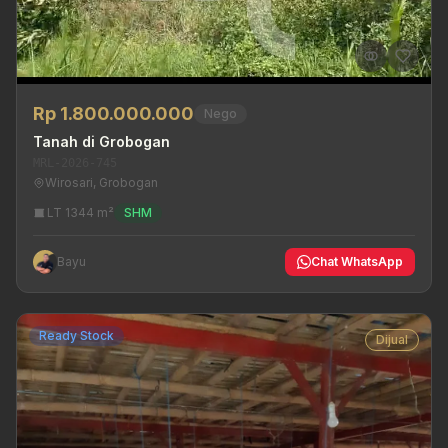
Rp 1.800.000.000
Nego
Tanah di Grobogan
MRL-2026-745
Wirosari, Grobogan
LT 1344 m²
SHM
Bayu
Chat WhatsApp
Ready Stock
Dijual