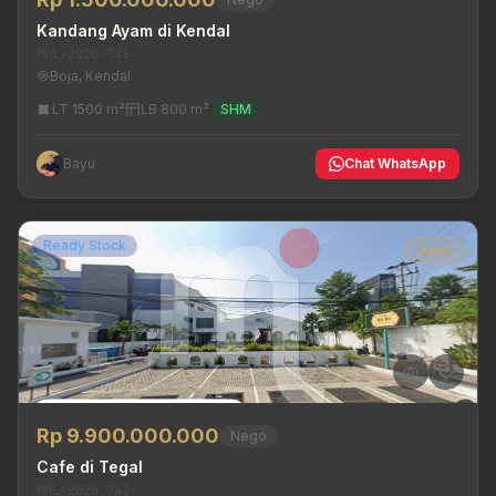
Kandang Ayam di Kendal
MRL-2026-743
Boja, Kendal
LT 1500 m²
LB 800 m²
SHM
Bayu
Chat WhatsApp
Ready Stock
Dijual
Rp 9.900.000.000
Nego
Cafe di Tegal
MRL-2026-742