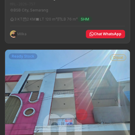
MRL-2026-757
BSB City, Semarang
3 KT
2 KM
LT 120 m²
LB 76 m²
SHM
Milka
Chat WhatsApp
Ready Stock
Dijual