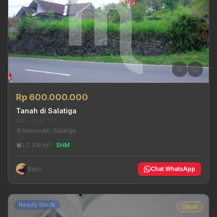
Rp 600.000.000
Tanah di Salatiga
MRL-2026-747
Sidomukti, Salatiga
LT 318 m²
SHM
Bayu
Chat WhatsApp
Ready Stock
Dijual