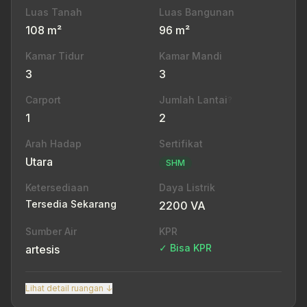
Luas Tanah
Luas Bangunan
108 m²
96 m²
Kamar Tidur
Kamar Mandi
3
3
Carport
Jumlah Lantai
?
1
2
Arah Hadap
Sertifikat
Utara
SHM
Ketersediaan
Daya Listrik
Tersedia Sekarang
2200 VA
Sumber Air
KPR
✓ Bisa KPR
artesis
Lihat detail ruangan ↓