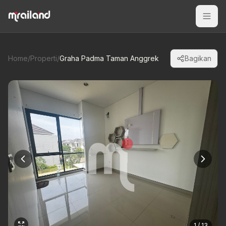
Home
/
Properti
/
Graha Padma Taman Anggrek
Bagikan
1 / 13