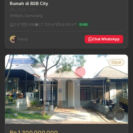
Rumah di BSB City
MRL-2026-729
Mijen, Semarang
2 KT
2 KM
LT 120 m²
LB 80 m²
SHM
Dessy
Chat WhatsApp
Ready Stock
Dijual
Rp 1.300.000.000