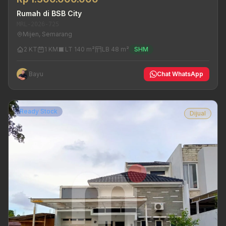
Rumah di BSB City
MRL-2026-725
Mijen, Semarang
2 KT
1 KM
LT 140 m²
LB 48 m²
SHM
Bayu
Chat WhatsApp
Ready Stock
Dijual