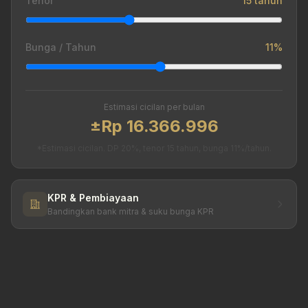
Tenor
15 tahun
Bunga / Tahun
11%
Estimasi cicilan per bulan
±Rp 16.366.996
*Estimasi cicilan. DP 20%, tenor 15 tahun, bunga 11%/tahun.
KPR & Pembiayaan
Bandingkan bank mitra & suku bunga KPR