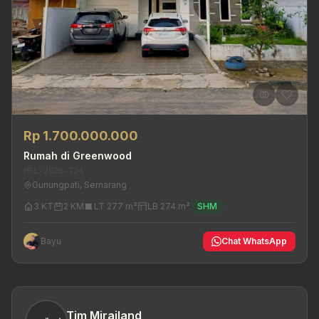
Rp 1.700.000.000
Rumah di Greenwood
MRL-2026-724
Gunungpati, Semarang
3 KT
2 KM
LT 277 m²
LB 274 m²
SHM
Bayu
Chat WhatsApp
Tim Mirailand