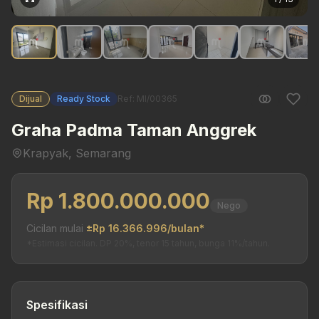
Dijual
Ready Stock
Ref: MI/00365
Graha Padma Taman Anggrek
Krapyak, Semarang
Rp 1.800.000.000
Nego
Cicilan mulai
±Rp 16.366.996/bulan*
*Estimasi cicilan. DP 20%, tenor 15 tahun, bunga 11%/tahun.
Spesifikasi