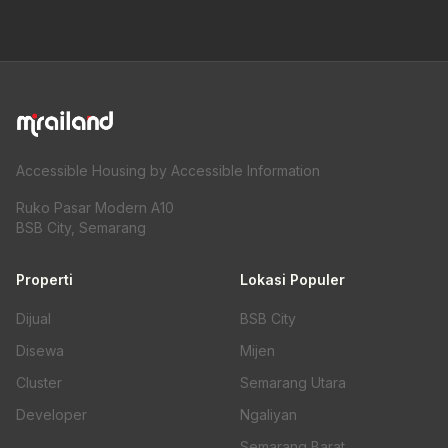
Accessible Housing by Accessible Information
Ruko Pasar Modern A10
BSB City, Semarang
Properti
Lokasi Populer
Dijual
BSB City
Disewa
Mijen
Cluster
Semarang Utara
Developer
Ngaliyan
Semarang Barat