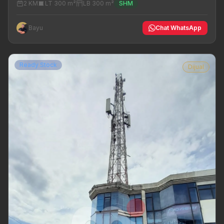
2 KM
LT 300 m²
LB 300 m²
SHM
Bayu
Chat WhatsApp
Ready Stock
Dijual