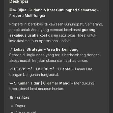
Deskripsi
🏢🏡
Dijual Gudang & Kost Gunungpati Semarang –
Properti Multifungsi
Properti ini berlokasi di kawasan Gunungpati, Semarang,
cocok untuk Anda yang mencari kombinasi
gudang
sekaligus usaha kost
dalam satu lokasi. Ideal untuk
investasi maupun operasional usaha.
📍
Lokasi Strategis – Area Berkembang
Berada di lingkungan yang terus berkembang dengan
akses mudah ke jalan utama dan fasilitas umum.
📐
LT 695 m² | LB 300 m² | 1 Lantai
– Lahan luas
dengan bangunan fungsional.
🛏
5 Kamar Tidur | 6 Kamar Mandi
– Mendukung
operasional kost maupun hunian.
🏠
Fasilitas
Dapur
Area carport