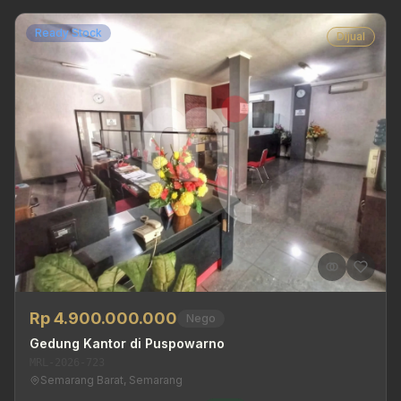
Ready Stock
Dijual
Rp 4.900.000.000
Nego
Gedung Kantor di Puspowarno
MRL-2026-723
Semarang Barat, Semarang