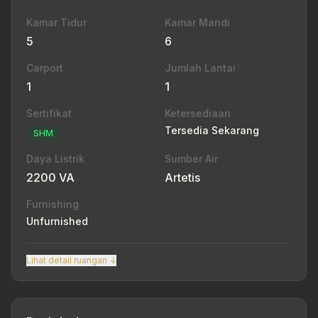
Kamar Tidur
Kamar Mandi
5
6
Carport
Jumlah Lantai
?
1
1
Sertifikat
Ketersediaan
Tersedia Sekarang
SHM
Daya Listrik
Sumber Air
2200 VA
Artetis
Furnishing
Unfurnished
Lihat detail ruangan ↓