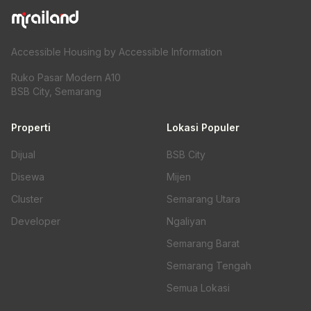
Accessible Housing by Accessible Information
Ruko Pasar Modern A10
BSB City, Semarang
Properti
Lokasi Populer
Dijual
BSB City
Disewa
Mijen
Cluster
Semarang Utara
Developer
Ngaliyan
Semarang Barat
Semarang Tengah
Semua Lokasi