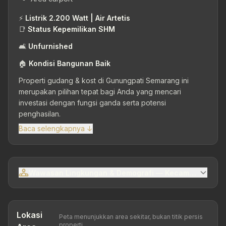
⚡
Listrik 2.200 Watt | Air Artetis
📑
Status Kepemilikan SHM
🛋
Unfurnished
🏠
Kondisi Bangunan Baik
Properti gudang & kost di Gunungpati Semarang ini
merupakan pilihan tepat bagi Anda yang mencari
investasi dengan fungsi ganda serta potensi
penghasilan.
Baca selengkapnya ↓
Wawasan Lingkungan & Demografi — Kecamatan Gunu
Lokasi
Peta menunjukkan area sekitar, bukan titik persis
properti