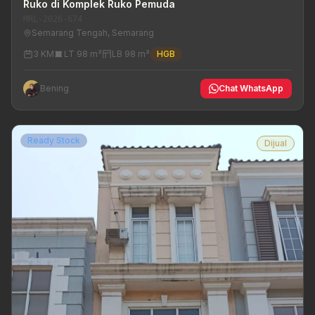
Ruko di Komplek Ruko Pemuda
MRL-2026-674
Semarang Tengah, Semarang
3 KM
LT 98 m²
LB 98 m²
HGB
Bening
Chat WhatsApp
Ready Stock
Dijual