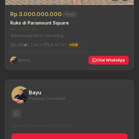
Rp 3.000.000.000
Nego
Ruko di Paramount Square
MRL-2026-608
Semarang Barat, Semarang
2 KM
LT 54 m²
LB 157 m²
HGB
Bening
Chat WhatsApp
Bayu
Property Consultant
Biasanya membalas dalam 1 jam