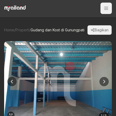
Home
/
Properti
/
Gudang dan Kost di Gunungpati
Bagikan
1 / 5