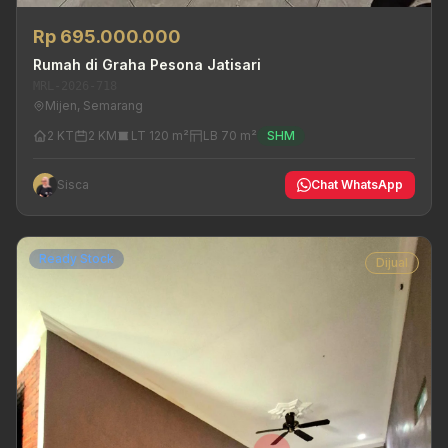
Rp 695.000.000
Rumah di Graha Pesona Jatisari
MRL-2026-718
Mijen, Semarang
2 KT
2 KM
LT 120 m²
LB 70 m²
SHM
Sisca
Chat WhatsApp
Ready Stock
Dijual