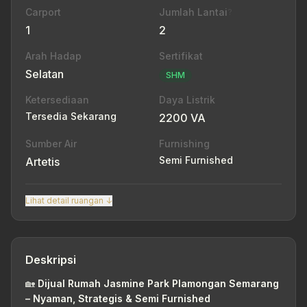
Carport
Jumlah Lantai
?
1
2
Arah Hadap
Sertifikat
Selatan
SHM
Ketersediaan
Daya Listrik
Tersedia Sekarang
2200 VA
Sumber Air
Furnishing
Semi Furnished
Artetis
Lihat detail ruangan ↓
Deskripsi
🏡
Dijual Rumah Jasmine Park Plamongan Semarang
– Nyaman, Strategis & Semi Furnished