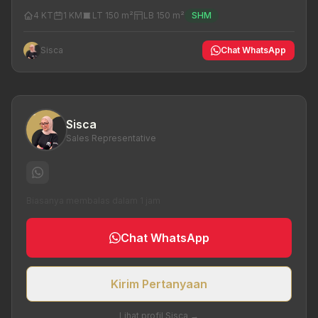
4 KT
1 KM
LT 150 m²
LB 150 m²
SHM
Sisca
Chat WhatsApp
Sisca
Sales Representative
Biasanya membalas dalam 1 jam
Chat WhatsApp
Kirim Pertanyaan
Lihat profil Sisca →