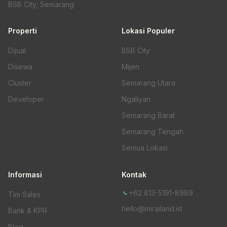
BSB City, Semarang
Properti
Lokasi Populer
Dijual
BSB City
Disewa
Mijen
Cluster
Semarang Utara
Developer
Ngaliyan
Semarang Barat
Semarang Tengah
Semua Lokasi
Informasi
Kontak
+62 813-5191-8989
Tim Sales
hello@mirailand.id
Bank & KPR
Blog