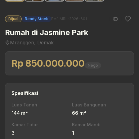
Dijual
Ready Stock
Ref: MRL-2026-601
Rumah di Jasmine Park
Mranggen, Demak
Rp 850.000.000
Nego
Spesifikasi
Luas Tanah
Luas Bangunan
144 m²
66 m²
Kamar Tidur
Kamar Mandi
3
1