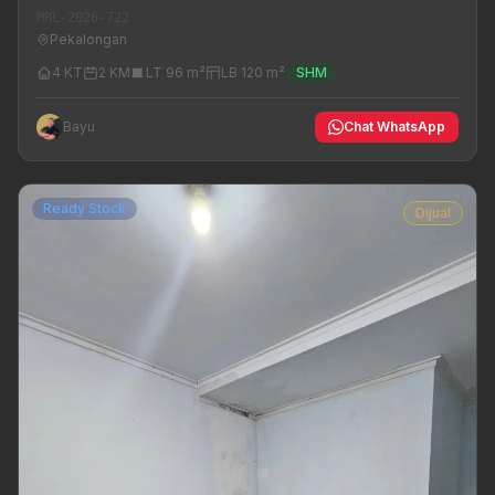
MRL-2026-722
Pekalongan
4 KT
2 KM
LT 96 m²
LB 120 m²
SHM
Bayu
Chat WhatsApp
Ready Stock
Dijual