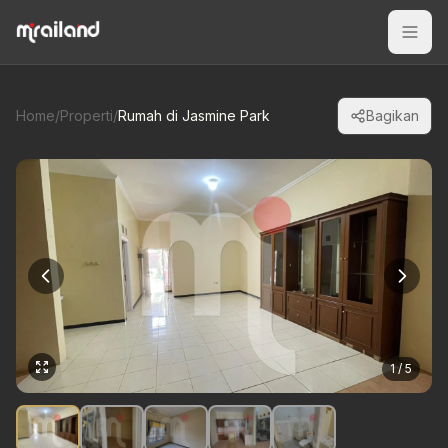
Home
/
Properti
/
Rumah di Jasmine Park
Bagikan
1 / 5