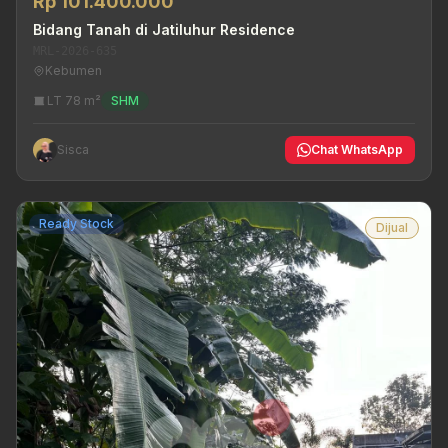
Rp 101.400.000
Bidang Tanah di Jatiluhur Residence
MRL-2026-635
Kebumen
LT 78 m²
SHM
Sisca
Chat WhatsApp
Ready Stock
Dijual