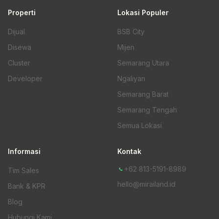
Properti
Lokasi Populer
Dijual
BSB City
Disewa
Mijen
Cluster
Semarang Utara
Developer
Ngaliyan
Semarang Barat
Semarang Tengah
Semua Lokasi
Informasi
Kontak
+62 813-5191-8989
Tim Sales
hello@mirailand.id
Bank & KPR
Blog
Hubungi Kami