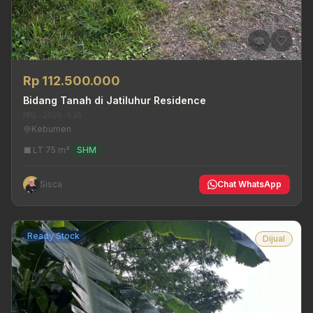
Rp 112.500.000
Bidang Tanah di Jatiluhur Residence
MRL-2026-636
Kebumen
LT 75 m²
SHM
Sisca
Chat WhatsApp
Ready Stock
Dijual