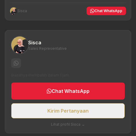
Sisca
Chat WhatsApp
Sisca
Sales Representative
Biasanya membalas dalam 1 jam
Chat WhatsApp
Kirim Pertanyaan
Lihat profil Sisca →