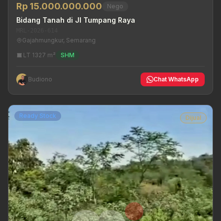
Rp 15.000.000.000
Nego
Bidang Tanah di Jl Tumpang Raya
MRL-2026-614
Gajahmungkur, Semarang
LT 1327 m²
SHM
Budiono
Chat WhatsApp
Ready Stock
Dijual