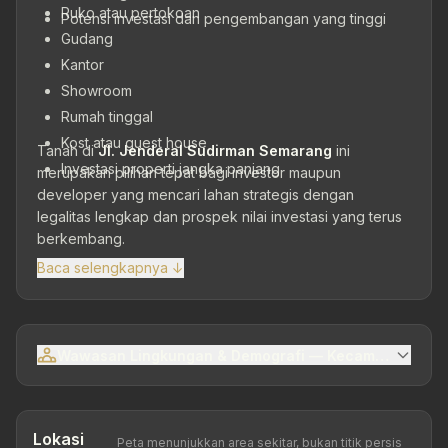
Ruko atau pertokoan
Potensi investasi dan pengembangan yang tinggi
Gudang
Kantor
Showroom
Rumah tinggal
Kost atau guest house
Tanah di
Jl. Jenderal Sudirman Semarang
ini
Investasi properti jangka panjang
merupakan pilihan tepat bagi investor maupun
developer yang mencari lahan strategis dengan
legalitas lengkap dan prospek nilai investasi yang terus
berkembang.
Baca selengkapnya ↓
Wawasan Lingkungan & Demografi — Kecamatan Sema
Lokasi
Peta menunjukkan area sekitar, bukan titik persis