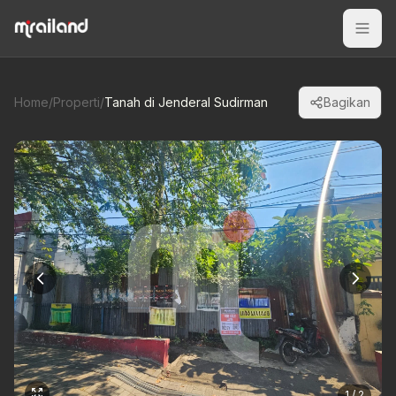
Home
/
Properti
/
Tanah di Jenderal Sudirman
Bagikan
1 / 2