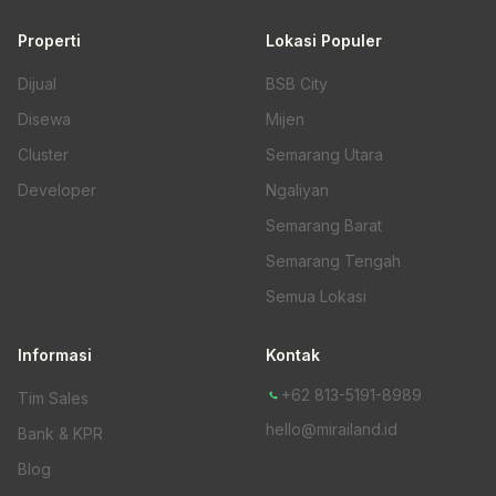
Properti
Lokasi Populer
Dijual
BSB City
Disewa
Mijen
Cluster
Semarang Utara
Developer
Ngaliyan
Semarang Barat
Semarang Tengah
Semua Lokasi
Informasi
Kontak
+62 813-5191-8989
Tim Sales
hello@mirailand.id
Bank & KPR
Blog