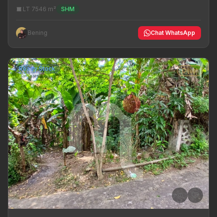
LT 7546 m²
SHM
Bening
Chat WhatsApp
Ready Stock
Dijual