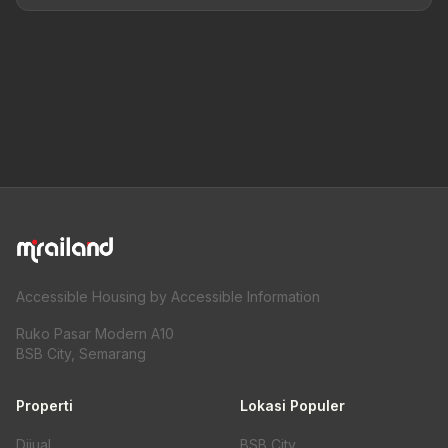
Accessible Housing by Accessible Information
Ruko Pasar Modern A10
BSB City, Semarang
Properti
Lokasi Populer
Dijual
BSB City