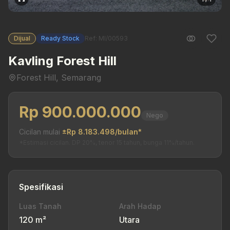
Dijual
Ready Stock
Ref: MI/00593
Kavling Forest Hill
Forest Hill, Semarang
Rp 900.000.000
Nego
Cicilan mulai
±Rp 8.183.498/bulan*
*Estimasi cicilan. DP 20%, tenor 15 tahun, bunga 11%/tahun.
Spesifikasi
Luas Tanah
Arah Hadap
120 m²
Utara