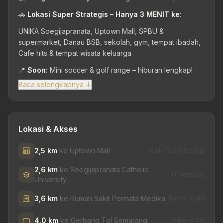
🚗
Lokasi Super Strategis – Hanya 3 MENIT ke
:
UNIKA Soegijapranata, Uptown Mall, SPBU &
supermarket, Danau BSB, sekolah, gym, tempat ibadah,
Cafe hits & tempat wisata keluarga
📍
Soon:
Mini soccer & golf range – hiburan lengkap!
Baca selengkapnya ↓
Lokasi & Akses
2,5 km
ke Uptown Mall
Mall / Pusat Belanja
2,6 km
ke Soegijapranata Catholic
Universitas
University
3,6 km
ke Rumah Sakit Permata Medika
Rumah Sakit
4,0 km
ke Gerbang Tol Semarang
Gerbang Tol