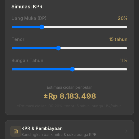
Simulasi KPR
Uang Muka (DP)
20%
Tenor
15 tahun
Bunga / Tahun
11%
Estimasi cicilan per bulan
±Rp 8.183.498
*Estimasi cicilan. DP 20%, tenor 15 tahun, bunga 11%/tahun.
KPR & Pembiayaan
Bandingkan bank mitra & suku bunga KPR