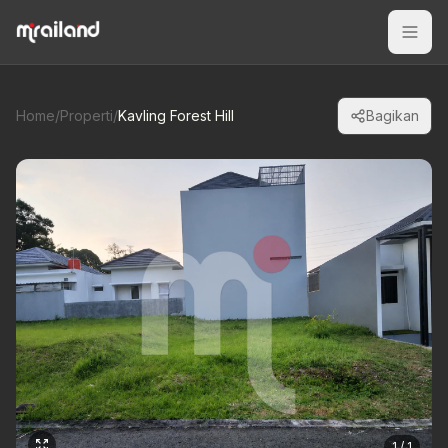
Home
/
Properti
/
Kavling Forest Hill
Bagikan
1 / 1