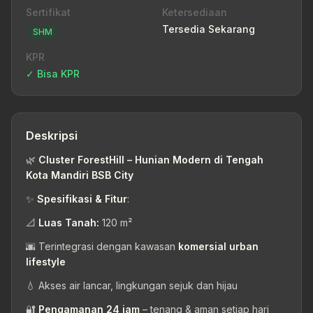
Sertifikat
Ketersediaan
Tersedia Sekarang
SHM
KPR
✓ Bisa KPR
Deskripsi
🌿
Cluster ForestHill – Hunian Modern di Tengah
Kota Mandiri BSB City
✨
Spesifikasi & Fitur
:
📐
Luas Tanah:
120 m²
🌆 Terintegrasi dengan kawasan
komersial urban
lifestyle
💧 Akses air lancar, lingkungan sejuk dan hijau
🔐
Pengamanan 24 jam
– tenang & aman setiap hari