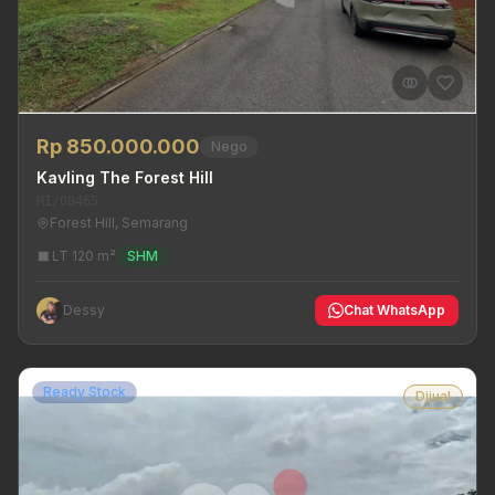
Rp 850.000.000
Nego
Kavling The Forest Hill
MI/00465
Forest Hill, Semarang
LT 120 m²
SHM
Dessy
Chat WhatsApp
Ready Stock
Dijual