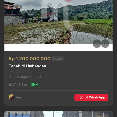
Rp 1.200.000.000
Nego
Tanah di Limbangan
MRL-2026-731
Limbangan, Kendal
LT 1212 m²
SHM
Bening
Chat WhatsApp
Ready Stock