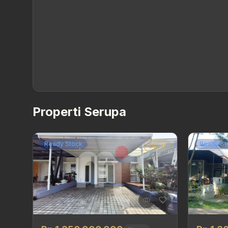
Properti Serupa
Ready Stock
Ready St
Dijual