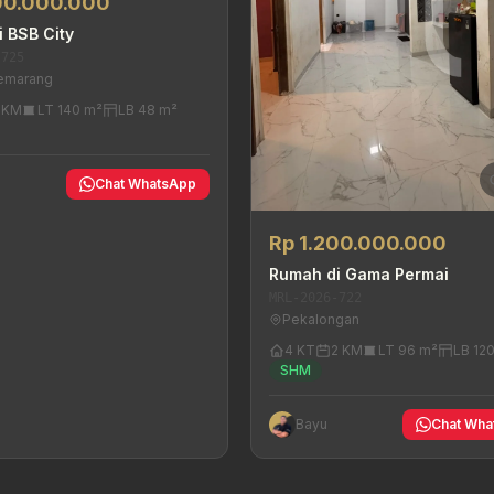
00.000.000
 BSB City
-725
Semarang
1 KM
LT 140 m²
LB 48 m²
Chat WhatsApp
Rp 1.200.000.000
Rumah di Gama Permai
MRL-2026-722
Pekalongan
4 KT
2 KM
LT 96 m²
LB 12
SHM
Bayu
Chat Wha