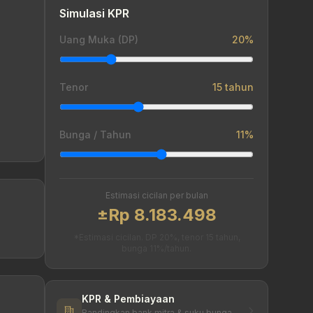
Simulasi KPR
Uang Muka (DP)
20%
Tenor
15 tahun
Bunga / Tahun
11%
Estimasi cicilan per bulan
±Rp 8.183.498
*Estimasi cicilan. DP 20%, tenor 15 tahun,
bunga 11%/tahun.
KPR & Pembiayaan
Bandingkan bank mitra & suku bunga