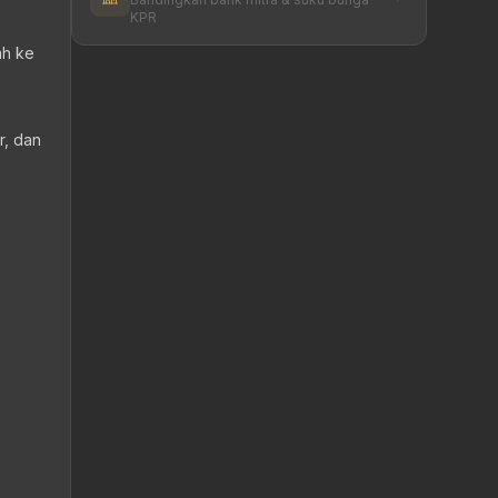
KPR
ah ke
r, dan