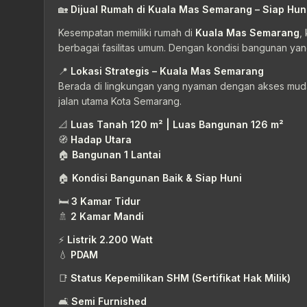
🏡
Dijual Rumah di Kuala Mas Semarang – Siap Huni
Kesempatan memiliki rumah di
Kuala Mas Semarang
,
berbagai fasilitas umum. Dengan kondisi bangunan yang
📍
Lokasi Strategis – Kuala Mas Semarang
Berada di lingkungan yang nyaman dengan akses mudah
jalan utama Kota Semarang.
📐
Luas Tanah 120 m² | Luas Bangunan 126 m²
🧭
Hadap Utara
🏠
Bangunan 1 Lantai
🏠
Kondisi Bangunan Baik & Siap Huni
🛏
3 Kamar Tidur
🚿
2 Kamar Mandi
⚡
Listrik 2.200 Watt
💧
PDAM
📑
Status Kepemilikan SHM (Sertifikat Hak Milik)
🛋
Semi Furnished