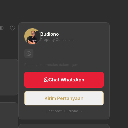
Budiono
Property Consultant
Biasanya membalas dalam 1 jam
Chat WhatsApp
Kirim Pertanyaan
Lihat profil Budiono →