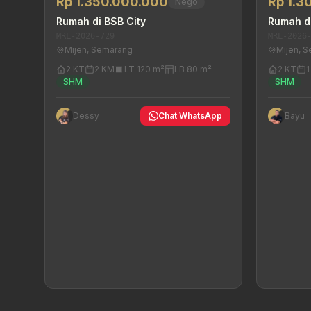
Rp 1.350.000.000
Rp 1.3
Nego
Rumah di BSB City
Rumah di
MRL-2026-729
MRL-2026
Mijen, Semarang
Mijen, 
2 KT
2 KM
LT 120 m²
LB 80 m²
2 KT
SHM
SHM
Dessy
Chat WhatsApp
Bayu