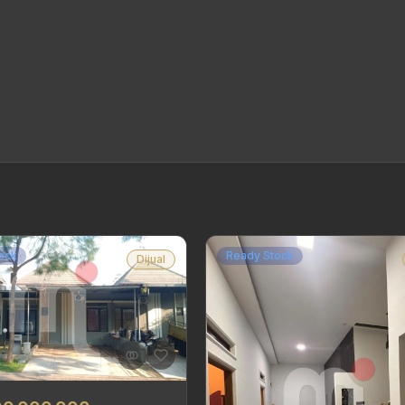
ock
Ready Stock
Dijual