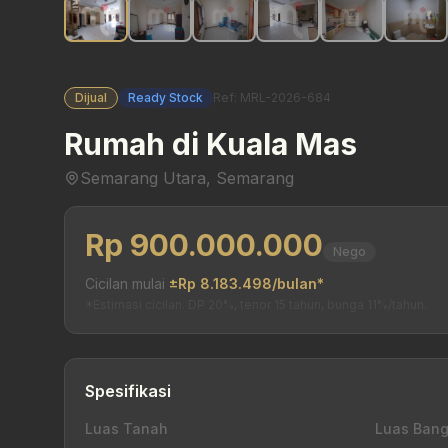
Dijual
Ready Stock
Ref: MRL-2026-684
Rumah di Kuala Mas
Semarang Utara, Semarang
Rp 900.000.000
Nego
Cicilan mulai
±Rp 8.183.498/bulan*
*Estimasi cicilan. DP 20%, tenor 15 tahun, bunga 11%/tahun.
Spesifikasi
Luas Tanah
Luas Ban