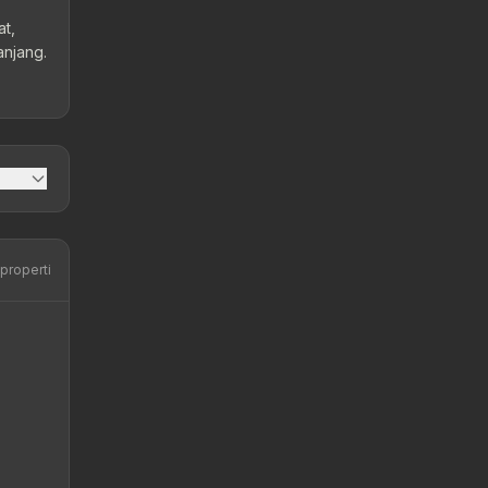
at,
anjang.
 properti