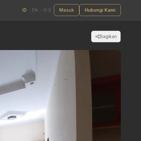
ID
/
EN
/
中文
Masuk
Hubungi Kami
Bagikan