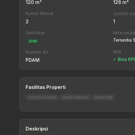
120 m²
126 m²
Kamar Mandi
Jumlah La
2
1
Sertifikat
Ketersedi
Tersedia 
SHM
Sumber Air
KPR
✓ Bisa KP
PDAM
Fasilitas Properti
Semi Furnished
Dekat Sekolah
Dekat Mal
Deskripsi