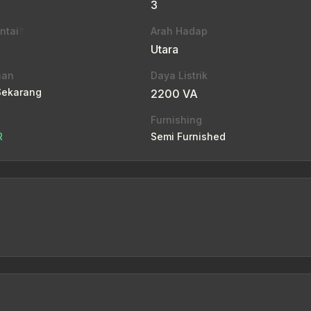
3
ntai
Arah Hadap
?
Utara
aan
Daya Listrik
Sekarang
2200 VA
Furnishing
R
Semi Furnished