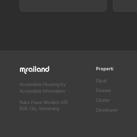
Properti
Dijual
Accessible Housing by
Disewa
Accessible Information
Cluster
Ruko Pasar Modern A10
BSB City, Semarang
Developer