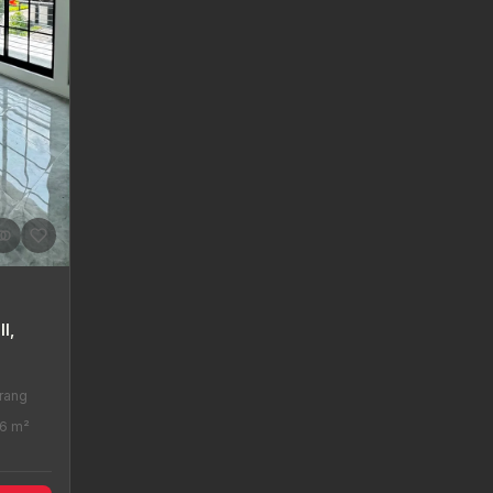
l,
rang
36 m²