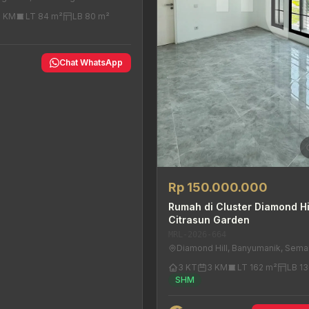
2 KM
LT 84 m²
LB 80 m²
y
Chat WhatsApp
Rp 150.000.000
Rumah di Cluster Diamond Hil
Citrasun Garden
MRL-2026-664
Diamond Hill, Banyumanik, Sema
3 KT
3 KM
LT 162 m²
LB 1
SHM