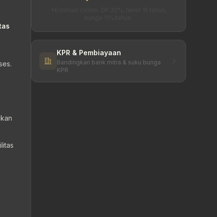
*Estimasi cicilan. DP 20%, tenor 15 tahun,
bunga 11%/tahun.
tas
KPR & Pembiayaan
Bandingkan bank mitra & suku bunga
ses.
KPR
ikan
litas