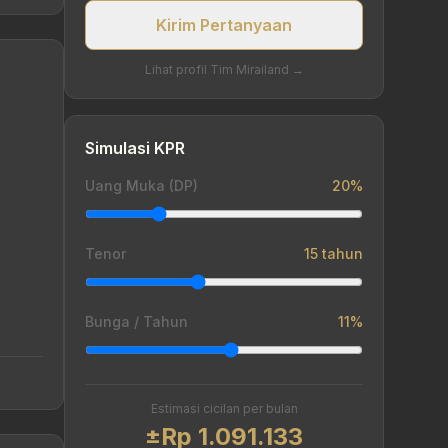
Kirim Pertanyaan
Lihat profil Tim Mirailand →
Simulasi KPR
Uang Muka (DP)
20%
Tenor
15 tahun
Bunga / Tahun
11%
Estimasi cicilan per bulan
±Rp 1.091.133