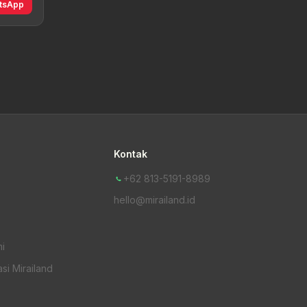
tsApp
Kontak
+62 813-5191-8989
hello@mirailand.id
i
si Mirailand