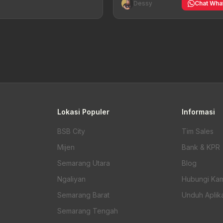
Dessy
Chat Wha
Lokasi Populer
Informasi
BSB City
Tim Sales
Mijen
Bank & KPR
Semarang Utara
Blog
Ngaliyan
Hubungi Kam
Semarang Barat
Unduh Aplika
Semarang Tengah