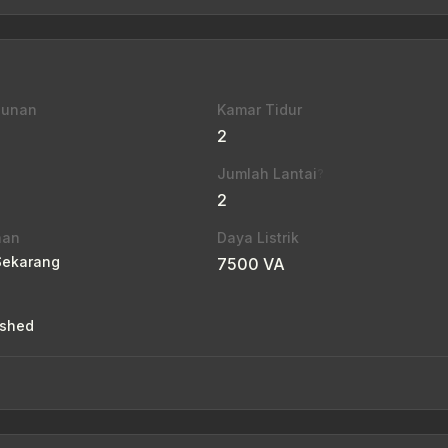
gunan
Kamar Tidur
2
Jumlah Lantai
?
2
aan
Daya Listrik
Sekarang
7500 VA
g
ished