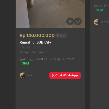
3 KT
SHM
Dess
Rp 140.000.000
Nego
Rumah di BSB City
MRL-2026-730
Mijen, Semarang
4 KT
3 KM
LT 120 m²
LB 120 m²
SHM
Bening
Chat WhatsApp