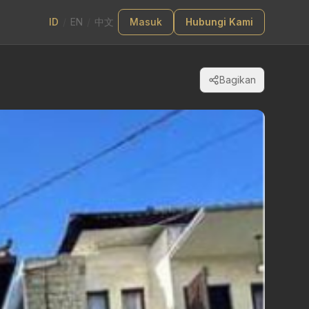
ID
/
EN
/
中文
Masuk
Hubungi Kami
Bagikan