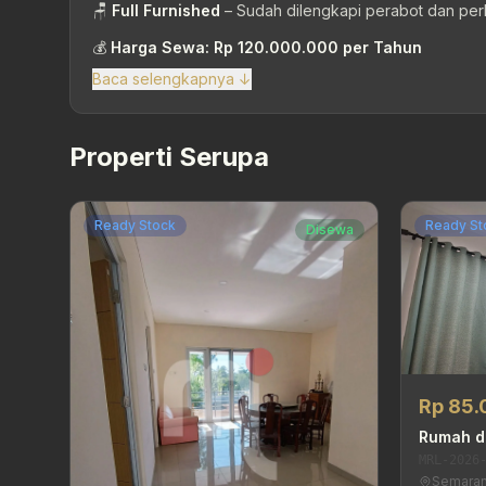
🪑
Full Furnished
– Sudah dilengkapi perabot dan perl
💰
Harga Sewa: Rp 120.000.000 per Tahun
Baca selengkapnya ↓
Properti Serupa
Ready Stock
Ready St
Disewa
Rp 85
Rumah di
MRL-2026
Semaran