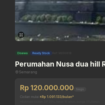
Disewa
Ready Stock
Ref: MI/00618
Perumahan Nusa dua hill 
Semarang
Rp 120.000.000
Nego
Cicilan mulai
±Rp 1.091.133/bulan*
*Estimasi cicilan. DP 20%, tenor 15 tahun, bunga 11%/tahun.