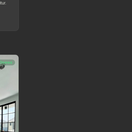
tur.
Disewa