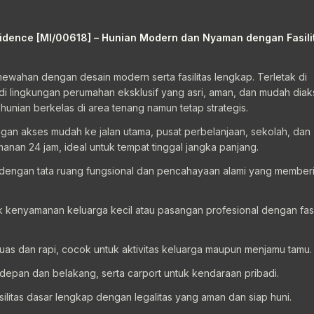
dence [MI/00618] – Hunian Modern dan Nyaman dengan Fasili
wahan dengan desain modern serta fasilitas lengkap. Terletak di
a di lingkungan perumahan eksklusif yang asri, aman, dan mudah diak
unian berkelas di area tenang namun tetap strategis.
an akses mudah ke jalan utama, pusat perbelanjaan, sekolah, dan
anan 24 jam, ideal untuk tempat tinggal jangka panjang.
dengan tata ruang fungsional dan pencahayaan alami yang member
 kenyamanan keluarga kecil atau pasangan profesional dengan fasi
luas dan rapi, cocok untuk aktivitas keluarga maupun menjamu tamu.
 depan dan belakang, serta carport untuk kendaraan pribadi.
silitas dasar lengkap dengan legalitas yang aman dan siap huni.