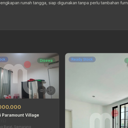
engkapan rumah tangga, siap digunakan tanpa perlu tambahan furni
ock
Ready Stock
Disewa
.000.000
 Paramount Village
-712
g Barat, Semarang