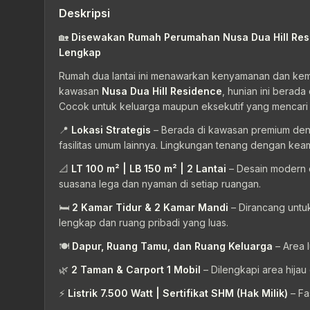
Deskripsi
🏡
Disewakan Rumah Perumahan Nusa Dua Hill Resi
Lengkap
Rumah dua lantai ini menawarkan kenyamanan dan keme
kawasan
Nusa Dua Hill Residence
, hunian ini berad
Cocok untuk keluarga maupun eksekutif yang mencari h
📍
Lokasi Strategis
– Berada di kawasan premium deng
fasilitas umum lainnya. Lingkungan tenang dengan keam
📐
LT 100 m² | LB 150 m² | 2 Lantai
– Desain modern 
suasana lega dan nyaman di setiap ruangan.
🛏️
2 Kamar Tidur & 2 Kamar Mandi
– Dirancang untuk
lengkap dan ruang pribadi yang luas.
🍽️
Dapur, Ruang Tamu, dan Ruang Keluarga
– Area 
🌿
2 Taman & Carport 1 Mobil
– Dilengkapi area hijau
⚡
Listrik 7.500 Watt | Sertifikat SHM (Hak Milik)
– Fa