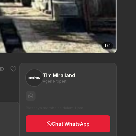
1 / 1
Tim Mirailand
Agen Properti
Biasanya membalas dalam 1 jam
Chat WhatsApp