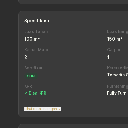
Spesifikasi
Luas Tanah
Luas Ban
100 m²
150 m²
Kamar Mandi
Carport
2
1
Sertifikat
Ketersedi
Tersedia 
SHM
KPR
Furnishin
✓ Bisa KPR
Fully Furn
Lihat detail ruangan ↓