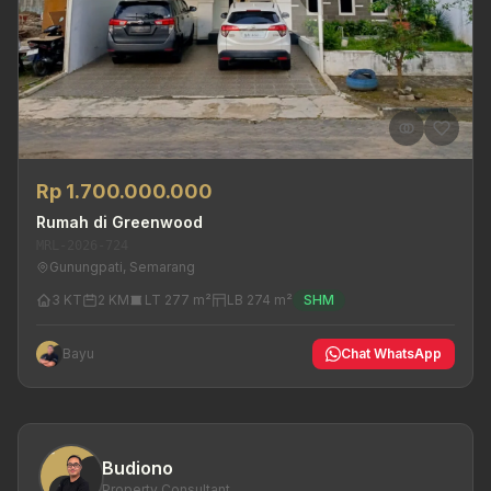
Rp 1.700.000.000
Rumah di Greenwood
MRL-2026-724
Gunungpati, Semarang
3 KT
2 KM
LT 277 m²
LB 274 m²
SHM
Bayu
Chat WhatsApp
Budiono
Property Consultant