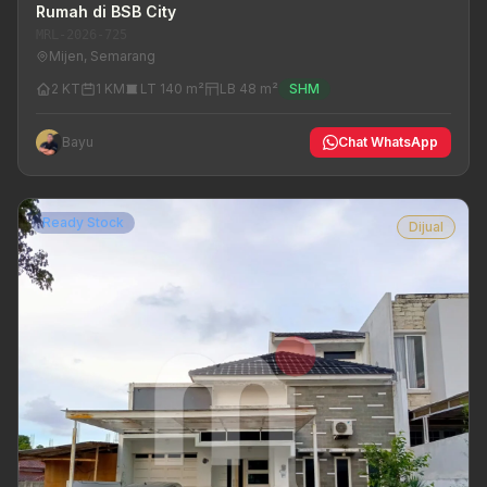
Rumah di BSB City
MRL-2026-725
Mijen, Semarang
2 KT
1 KM
LT 140 m²
LB 48 m²
SHM
Bayu
Chat WhatsApp
Ready Stock
Dijual