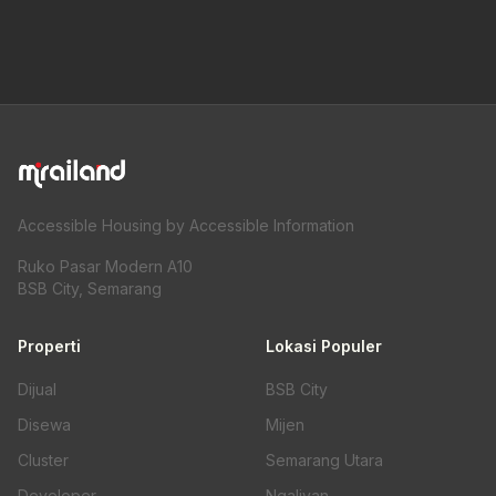
Accessible Housing by Accessible Information
Ruko Pasar Modern A10
BSB City, Semarang
Properti
Lokasi Populer
Dijual
BSB City
Disewa
Mijen
Cluster
Semarang Utara
Developer
Ngaliyan