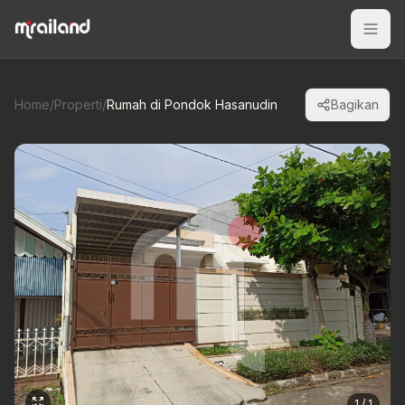
Home
/
Properti
/
Rumah di Pondok Hasanudin
Bagikan
1 / 1