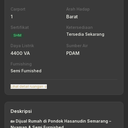
Carport
Arah Hadap
1
Barat
Sertifikat
Ketersediaan
Tersedia Sekarang
SHM
Daya Listrik
Sumber Air
4400 VA
PDAM
Furnishing
Semi Furnished
Lihat detail ruangan ↓
Deskripsi
🏡
Dijual Rumah di Pondok Hasanudin Semarang –
Nyaman & Semi Furnished