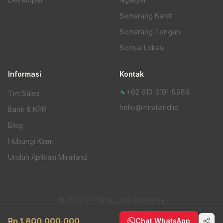
Semarang Barat
Semarang Tengah
Semua Lokasi
Informasi
Kontak
+62 813-5191-8989
Tim Sales
hello@mirailand.id
Bank & KPR
Blog
Hubungi Kami
Unduh Aplikasi Mirailand
© 2026 PT Mirai Land Indonesia
Kebijakan Privasi
Rp 1.800.000.000
Chat WhatsApp