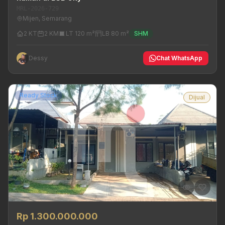
MRL-2026-729
Mijen, Semarang
2 KT
2 KM
LT 120 m²
LB 80 m²
SHM
Dessy
Chat WhatsApp
Ready Stock
Dijual
Rp 1.300.000.000