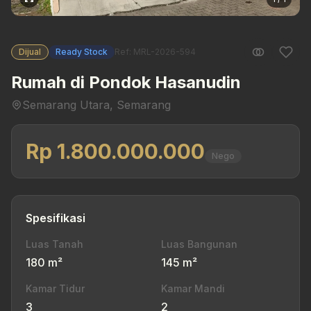
Dijual
Ready Stock
Ref: MRL-2026-594
Rumah di Pondok Hasanudin
Semarang Utara, Semarang
Rp 1.800.000.000
Nego
Spesifikasi
Luas Tanah
Luas Bangunan
180 m²
145 m²
Kamar Tidur
Kamar Mandi
3
2