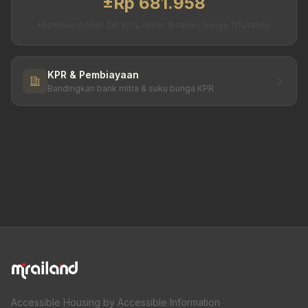
±Rp 681.958
*Estimasi cicilan. DP 20%, tenor 15 tahun, bunga 11%/tahun.
KPR & Pembiayaan
Bandingkan bank mitra & suku bunga KPR
Accessible Housing by Accessible Information