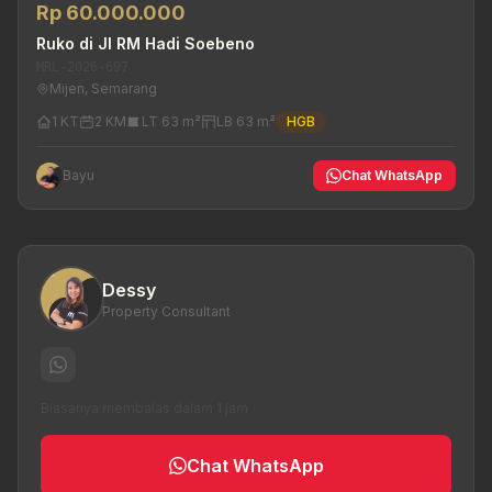
Rp 60.000.000
Ruko di Jl RM Hadi Soebeno
MRL-2026-697
Mijen, Semarang
1 KT
2 KM
LT 63 m²
LB 63 m²
HGB
Bayu
Chat WhatsApp
Dessy
Property Consultant
Biasanya membalas dalam 1 jam
Chat WhatsApp