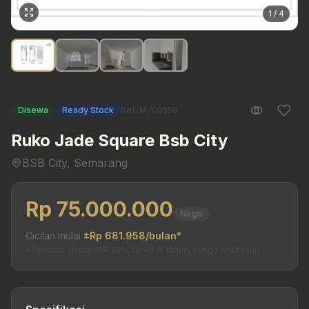
1 / 4
Disewa
Ready Stock
Ref: MI/00558
Ruko Jade Square Bsb City
BSB City, Semarang
Rp 75.000.000
Nego
Cicilan mulai
±Rp 681.958/bulan*
*Estimasi cicilan. DP 20%, tenor 15 tahun, bunga 11%/tahun.