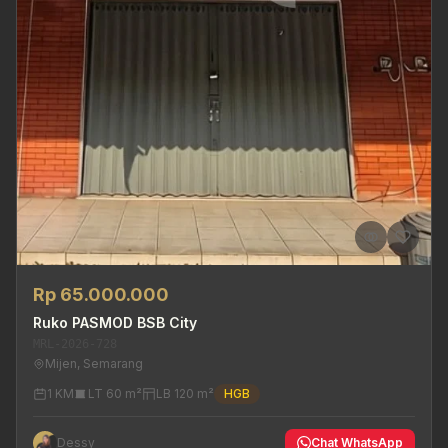
Rp 65.000.000
Ruko PASMOD BSB City
MRL-2026-728
Mijen, Semarang
1 KM
LT 60 m²
LB 120 m²
HGB
Dessy
Chat WhatsApp