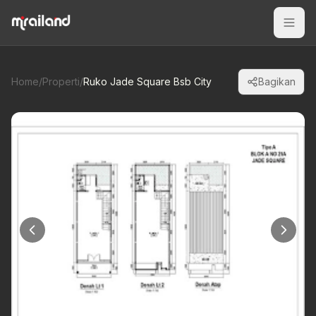
Home
/
Properti
/
Ruko Jade Square Bsb City
Bagikan