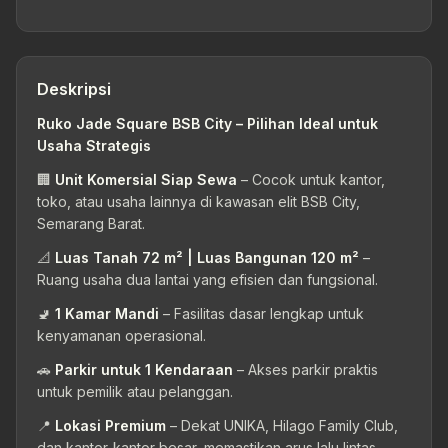
Deskripsi
Ruko Jade Square BSB City – Pilihan Ideal untuk
Usaha Strategis
🏢
Unit Komersial Siap Sewa
– Cocok untuk kantor,
toko, atau usaha lainnya di kawasan elit BSB City,
Semarang Barat.
📐
Luas Tanah 72 m² | Luas Bangunan 120 m²
–
Ruang usaha dua lantai yang efisien dan fungsional.
🚽
1 Kamar Mandi
– Fasilitas dasar lengkap untuk
kenyamanan operasional.
🚗
Parkir untuk 1 Kendaraan
– Akses parkir praktis
untuk pemilik atau pelanggan.
📍
Lokasi Premium
– Dekat UNIKA, Hilago Family Club,
dan kantor-kantor besar, memastikan arus lalu lintas