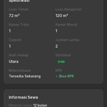
Spesifikasi
Luas Tanah
Luas Bangunan
72 m²
120 m²
Kamar Tidur
Kamar Mandi
1
1
Carport
Jumlah Lantai
?
1
2
Arah Hadap
Sertifikat
Utara
SHM
Ketersediaan
KPR
Tersedia Sekarang
✓ Bisa KPR
Informasi Sewa
Minimum sewa:
12 bulan