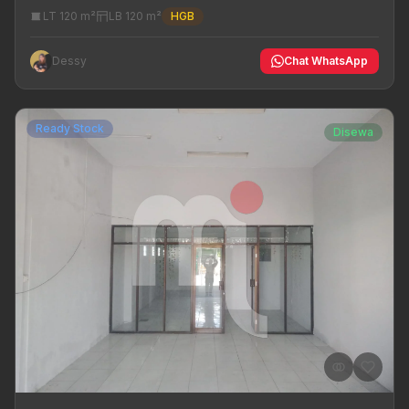
LT 120 m²
LB 120 m²
HGB
Dessy
Chat WhatsApp
Ready Stock
Disewa