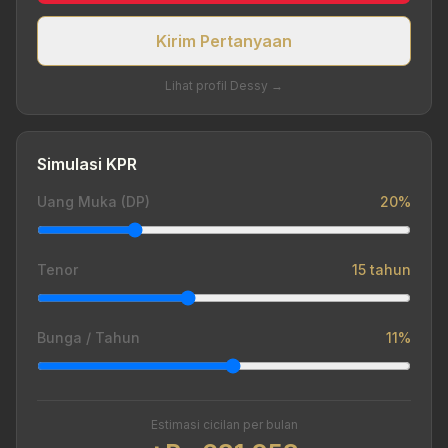
Kirim Pertanyaan
Lihat profil Dessy →
Simulasi KPR
Uang Muka (DP)
20%
Tenor
15 tahun
Bunga / Tahun
11%
Estimasi cicilan per bulan