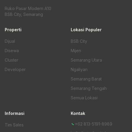
Ruko Pasar Modern A10
BSB City, Semarang
Properti
Lokasi Populer
Dijual
BSB City
Disewa
Mijen
Cluster
Semarang Utara
Developer
Ngaliyan
Semarang Barat
Semarang Tengah
Semua Lokasi
Informasi
Kontak
+62 813-5191-8989
Tim Sales