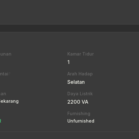
gunan
Kamar Tidur
1
ntai
Arah Hadap
?
Selatan
aan
Daya Listrik
Sekarang
2200 VA
Furnishing
R
Unfurnished