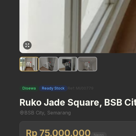
Disewa
Ready Stock
Ref: MI/00779
Ruko Jade Square, BSB Ci
BSB City, Semarang
Rp 75.000.000
Nego