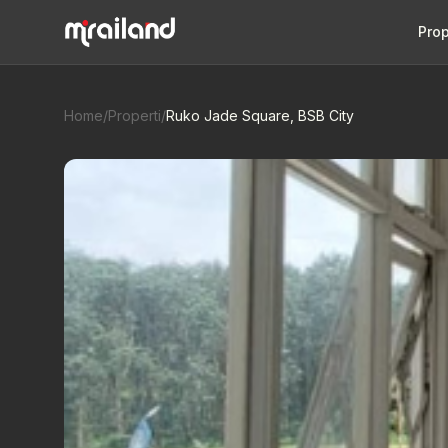
Prop
Home
/
Properti
/
Ruko Jade Square, BSB City