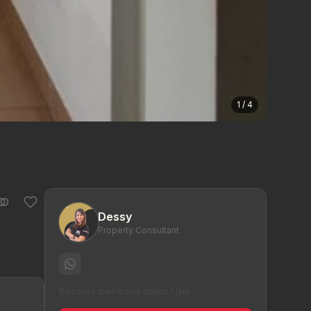
1 / 4
Dessy
Property Consultant
Biasanya membalas dalam 1 jam