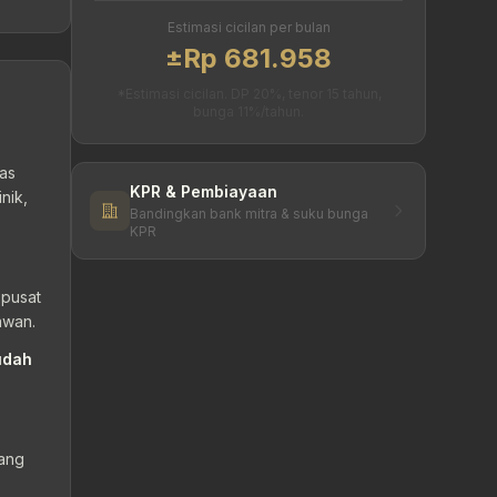
Estimasi cicilan per bulan
±Rp 681.958
*Estimasi cicilan. DP 20%, tenor 15 tahun,
bunga 11%/tahun.
tas
KPR & Pembiayaan
nik,
Bandingkan bank mitra & suku bunga
KPR
 pusat
awan.
udah
yang