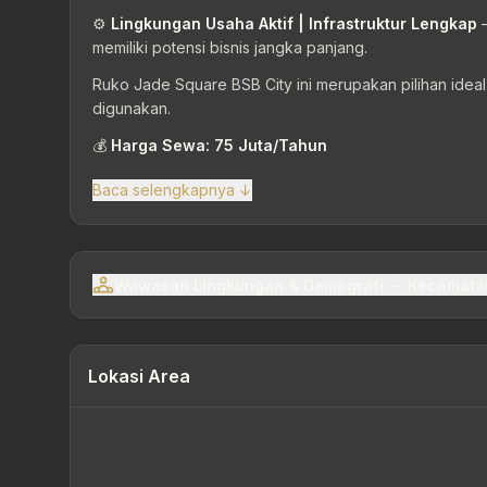
⚙️
Lingkungan Usaha Aktif | Infrastruktur Lengkap
–
memiliki potensi bisnis jangka panjang.
Ruko Jade Square BSB City ini merupakan pilihan ideal 
digunakan.
💰
Harga Sewa: 75 Juta/Tahun
Baca selengkapnya ↓
Wawasan Lingkungan & Demografi — Kecamata
Lokasi Area