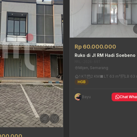
Rp 60.000.000
Ruko di Jl RM Hadi Soebeno
MRL-2026-697
Mijen, Semarang
1 KT
2 KM
LT 63 m²
LB 63
HGB
Bayu
Chat Wha
.000.000