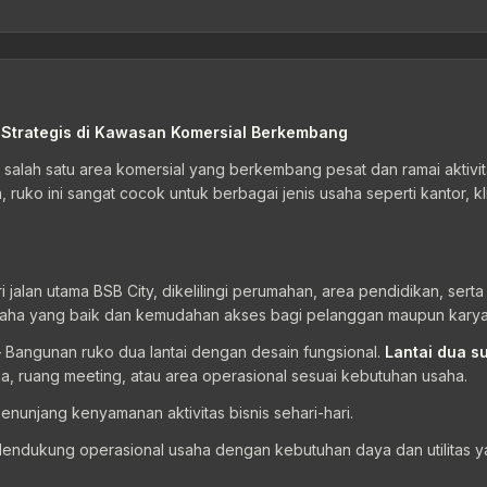
 Strategis di Kawasan Komersial Berkembang
, salah satu area komersial yang berkembang pesat dan ramai aktivi
 ruko ini sangat cocok untuk berbagai jenis usaha seperti kantor, kli
jalan utama BSB City, dikelilingi perumahan, area pendidikan, serta
as usaha yang baik dan kemudahan akses bagi pelanggan maupun kary
 Bangunan ruko dua lantai dengan desain fungsional.
Lantai dua s
 ruang meeting, atau area operasional sesuai kebutuhan usaha.
menunjang kenyamanan aktivitas bisnis sehari-hari.
endukung operasional usaha dengan kebutuhan daya dan utilitas 