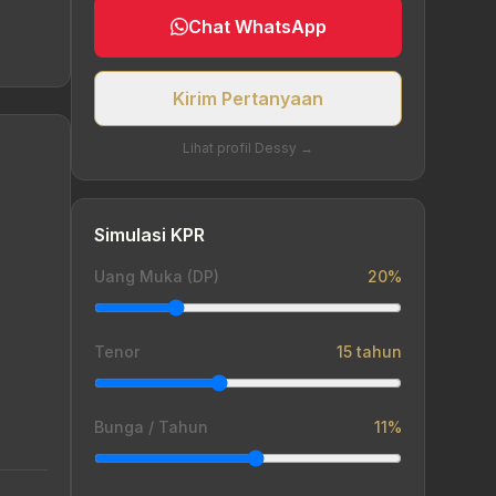
Chat WhatsApp
Kirim Pertanyaan
Lihat profil Dessy →
Simulasi KPR
Uang Muka (DP)
20%
Tenor
15 tahun
Bunga / Tahun
11%