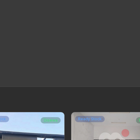
ock
Ready Stock
Disewa