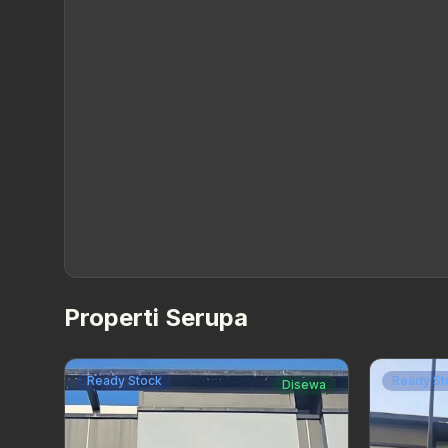
Properti Serupa
Ready Stock
Ready St
Disewa