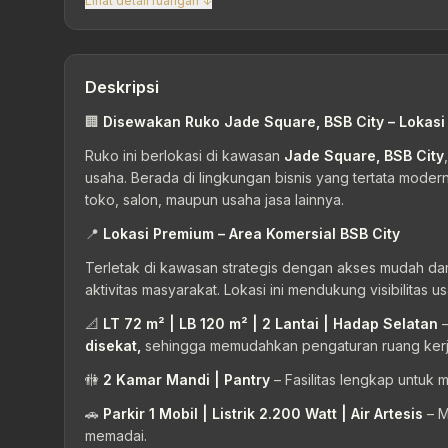
Lihat detail ruangan ↓
Deskripsi
🏢
Disewakan Ruko Jade Square, BSB City – Lokasi
Ruko ini berlokasi di kawasan
Jade Square, BSB City
usaha. Berada di lingkungan bisnis yang tertata modern,
toko, salon, maupun usaha jasa lainnya.
📍
Lokasi Premium – Area Komersial BSB City
Terletak di kawasan strategis dengan akses mudah dari 
aktivitas masyarakat. Lokasi ini mendukung visibilit
📐
LT 72 m² | LB 120 m² | 2 Lantai | Hadap Selatan
–
disekat,
sehingga memudahkan pengaturan ruang kerja,
🚻
2 Kamar Mandi | Pantry
– Fasilitas lengkap untuk 
🚗
Parkir 1 Mobil | Listrik 2.200 Watt | Air Artesis
– M
memadai.