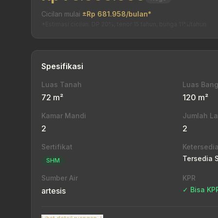
Cicilan mulai
±Rp 681.958/bulan*
*Estimasi cicilan. DP 20%, tenor 15 tahun, bunga 11%/tahun.
Spesifikasi
Luas Tanah
Luas Ban
72 m²
120 m²
Kamar Mandi
Jumlah La
2
2
Sertifikat
Ketersedi
Tersedia 
SHM
Sumber Air
KPR
✓ Bisa KP
artesis