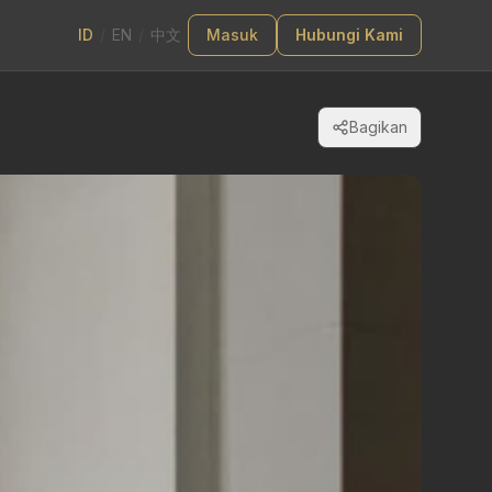
ID
/
EN
/
中文
Masuk
Hubungi Kami
Bagikan