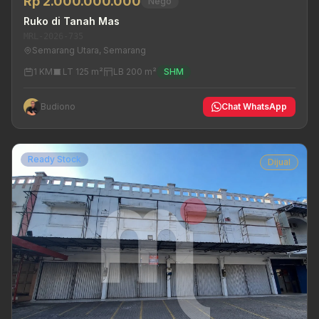
Rp 2.000.000.000
Nego
Ruko di Tanah Mas
MRL-2026-735
Semarang Utara, Semarang
1 KM
LT 125 m²
LB 200 m²
SHM
Budiono
Chat WhatsApp
Ready Stock
Dijual