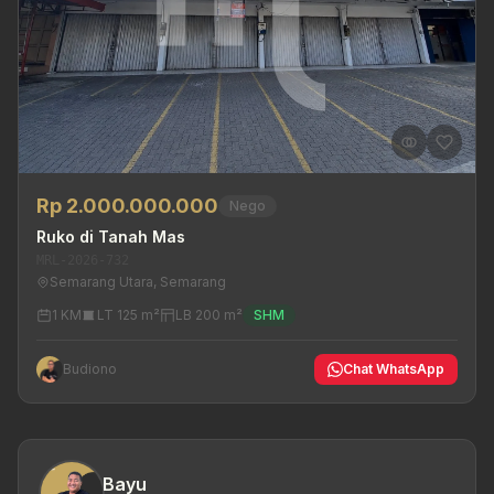
Rp 2.000.000.000
Nego
Ruko di Tanah Mas
MRL-2026-732
Semarang Utara, Semarang
1 KM
LT 125 m²
LB 200 m²
SHM
Budiono
Chat WhatsApp
Bayu