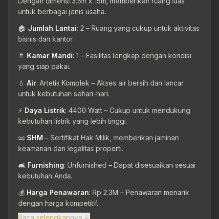
Dengan dimensi 3.5m x 15m, memberikan ruang luas
untuk berbagai jenis usaha.
🏠
Jumlah Lantai
: 2 – Ruang yang cukup untuk aktivitas
bisnis dan kantor.
🚿
Kamar Mandi
: 1 – Fasilitas lengkap dengan kondisi
yang siap pakai.
💧
Air
: Artetis Komplek – Akses air bersih dan lancar
untuk kebutuhan sehari-hari.
⚡
Daya Listrik
: 4400 Watt – Cukup untuk mendukung
kebutuhan listrik yang lebih tinggi.
📜
SHM
– Sertifikat Hak Milik, memberikan jaminan
keamanan dan legalitas properti.
🛋️
Furnishing
: Unfurnished – Dapat disesuaikan sesuai
kebutuhan Anda.
💰
Harga Penawaran
: Rp 2.3M – Penawaran menarik
dengan harga kompetitif.
Baca selengkapnya ↓