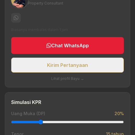
Property Consultant
Biasanya membalas dalam 1 jam
Chat WhatsApp
Kirim Pertanyaan
Lihat profil Bayu →
Simulasi KPR
Uang Muka (DP)
20%
Tenor
15 tahun