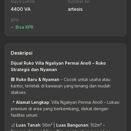
Daya Listrik
Sumber Air
4400 VA
artesis
KPR
✓ Bisa KPR
Deskripsi
Dijual Ruko Villa Ngaliyan Permai Ano6 – Ruko
Strategis dan Nyaman
🏢
Ruko Baru & Nyaman
– Cocok untuk usaha atau
kantor, terletak di kawasan yang tenang dan mudah
diakses.
📍
Alamat Lengkap
: Villa Ngaliyan Permai Ano6 – Lokasi
premium di area yang berkembang, dekat dengan
fasilitas umum.
📐
Luas Tanah
: 56m² |
Luas Bangunan
: 102m² –