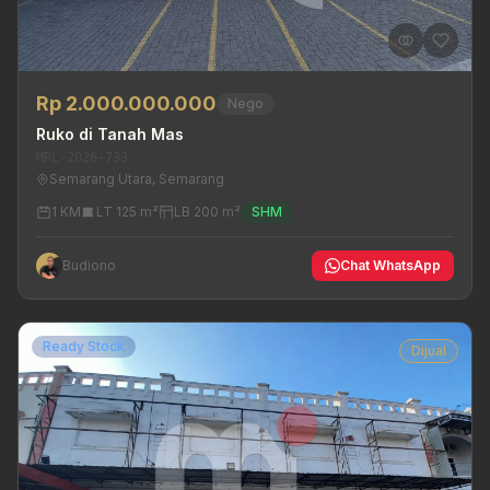
Rp 2.000.000.000
Nego
Ruko di Tanah Mas
MRL-2026-733
Semarang Utara, Semarang
1 KM
LT 125 m²
LB 200 m²
SHM
Budiono
Chat WhatsApp
Ready Stock
Dijual