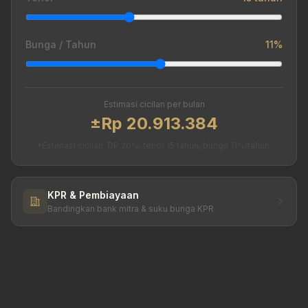
Bunga / Tahun
11%
Estimasi cicilan per bulan
±Rp 20.913.384
*Estimasi cicilan. DP 20%, tenor 15 tahun, bunga 11%/tahun.
KPR & Pembiayaan
Bandingkan bank mitra & suku bunga KPR