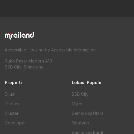
Accessible Housing by Accessible Information
Ruko Pasar Modern A10
BSB City, Semarang
Properti
Lokasi Populer
Dijual
BSB City
Disewa
Mijen
Cluster
Semarang Utara
Developer
Ngaliyan
Semarang Barat