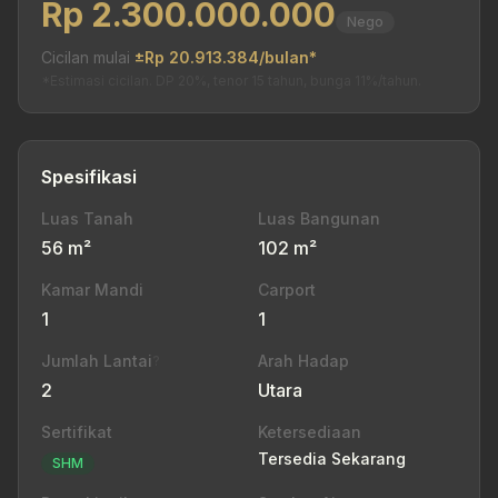
Rp 2.300.000.000
Nego
Cicilan mulai
±Rp 20.913.384/bulan*
*Estimasi cicilan. DP 20%, tenor 15 tahun, bunga 11%/tahun.
Spesifikasi
Luas Tanah
Luas Bangunan
56 m²
102 m²
Kamar Mandi
Carport
1
1
Jumlah Lantai
Arah Hadap
?
2
Utara
Sertifikat
Ketersediaan
Tersedia Sekarang
SHM