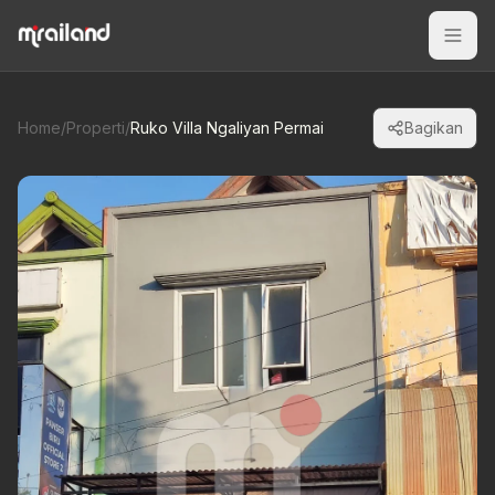
Home
/
Properti
/
Ruko Villa Ngaliyan Permai
Bagikan