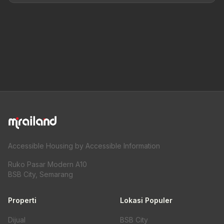
Accessible Housing by Accessible Information
Ruko Pasar Modern A10
BSB City, Semarang
Properti
Lokasi Populer
Dijual
BSB City