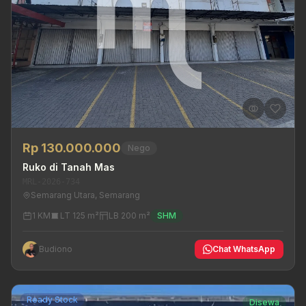
Rp 130.000.000
Nego
Ruko di Tanah Mas
MRL-2026-734
Semarang Utara, Semarang
1 KM
LT 125 m²
LB 200 m²
SHM
Budiono
Chat WhatsApp
Ready Stock
Disewa