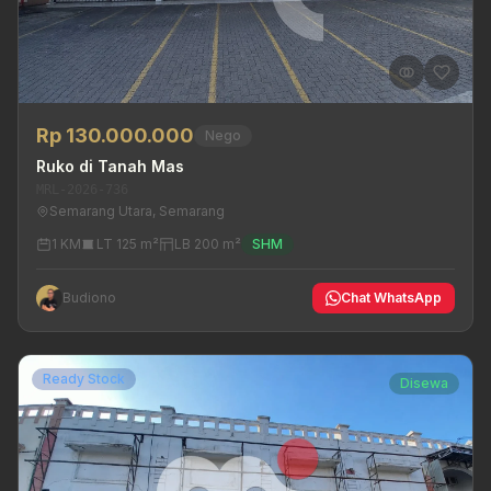
Rp 130.000.000
Nego
Ruko di Tanah Mas
MRL-2026-736
Semarang Utara, Semarang
1 KM
LT 125 m²
LB 200 m²
SHM
Budiono
Chat WhatsApp
Ready Stock
Disewa