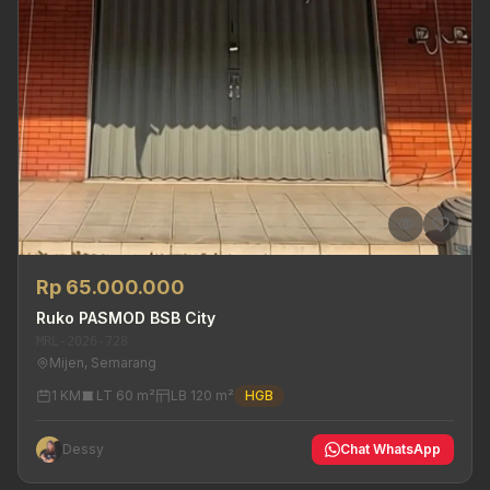
Rp 65.000.000
Ruko PASMOD BSB City
MRL-2026-728
Mijen, Semarang
1 KM
LT 60 m²
LB 120 m²
HGB
Dessy
Chat WhatsApp