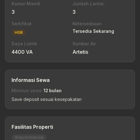
Kamar Mandi
Jumlah Lantai
?
3
3
Sertifikat
Ketersediaan
Tersedia Sekarang
HGB
Daya Listrik
Sumber Air
4400 VA
Artetis
Informasi Sewa
Minimum sewa:
12 bulan
Save deposit sesuai kesepakatan
Fasilitas Properti
Area Komersial