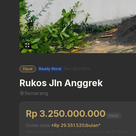
Dijual
Ready Stock
Ref: MI/00553
Rukos Jln Anggrek
Semarang
Rp 3.250.000.000
Nego
Cicilan mulai
±Rp 29.551.520/bulan*
*Estimasi cicilan. DP 20%, tenor 15 tahun, bunga 11%/tahun.