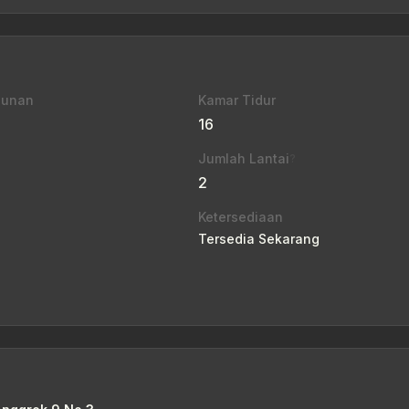
gunan
Kamar Tidur
16
Jumlah Lantai
?
2
Ketersediaan
Tersedia Sekarang