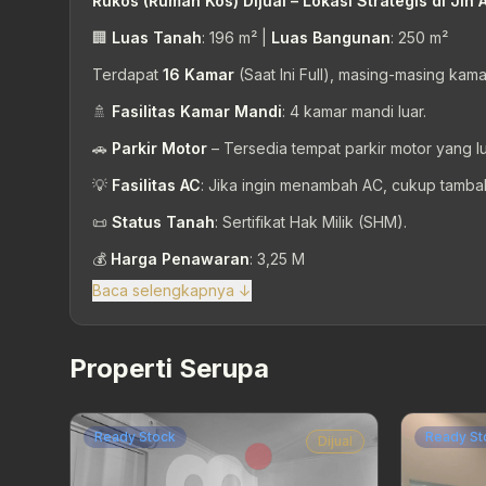
Rukos (Rumah Kos) Dijual – Lokasi Strategis di Jln
🏢
Luas Tanah
: 196 m² |
Luas Bangunan
: 250 m²
Terdapat
16 Kamar
(Saat Ini Full), masing-masing kama
🚿
Fasilitas Kamar Mandi
: 4 kamar mandi luar.
🚗
Parkir Motor
– Tersedia tempat parkir motor yang lu
💡
Fasilitas AC
: Jika ingin menambah AC, cukup tamba
📜
Status Tanah
: Sertifikat Hak Milik (SHM).
💰
Harga Penawaran
: 3,25 M
Baca selengkapnya ↓
Properti Serupa
Ready Stock
Ready St
Dijual