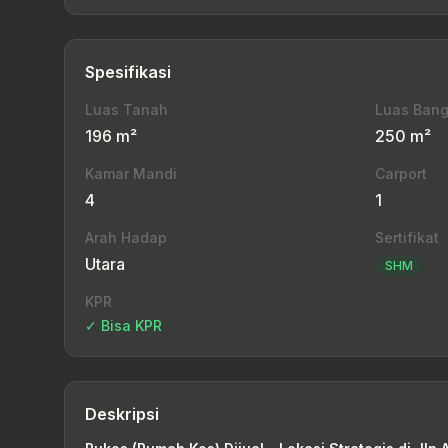
Spesifikasi
Luas Tanah
Luas Ban
196 m²
250 m²
Kamar Mandi
Carport
4
1
Arah Hadap
Sertifikat
Utara
SHM
KPR
✓ Bisa KPR
Deskripsi