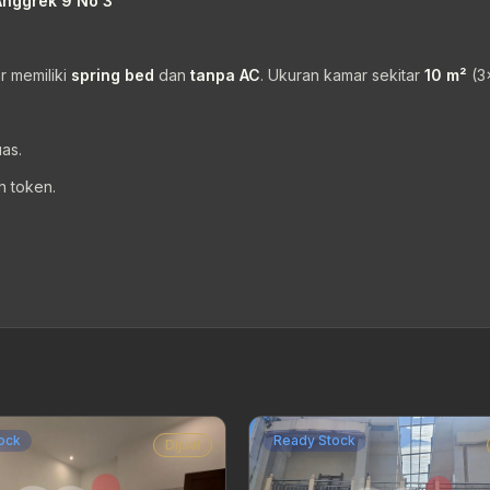
 Anggrek 9 No 3
r memiliki
spring bed
dan
tanpa AC
. Ukuran kamar sekitar
10 m²
(3
as.
h token.
ock
Ready Stock
Dijual