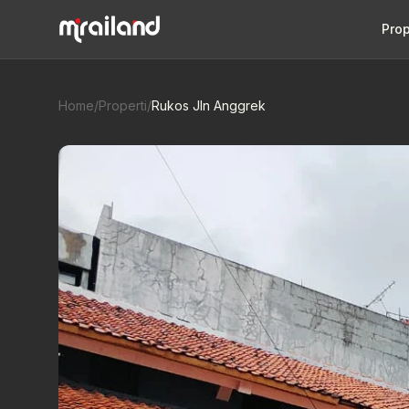
Prop
Home
/
Properti
/
Rukos Jln Anggrek