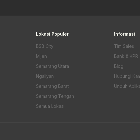
Lokasi Populer
Informasi
BSB City
Tim Sales
Mijen
Bank & KPR
Semarang Utara
Blog
Ngaliyan
Hubungi Kam
Semarang Barat
Unduh Aplika
Semarang Tengah
Semua Lokasi