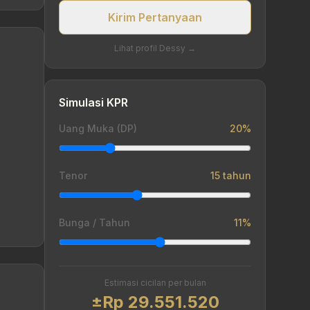
Kirim Pertanyaan
Lihat profil Dessy →
Simulasi KPR
Uang Muka (DP)
20%
Tenor
15 tahun
Bunga / Tahun
11%
Estimasi cicilan per bulan
±Rp 29.551.520