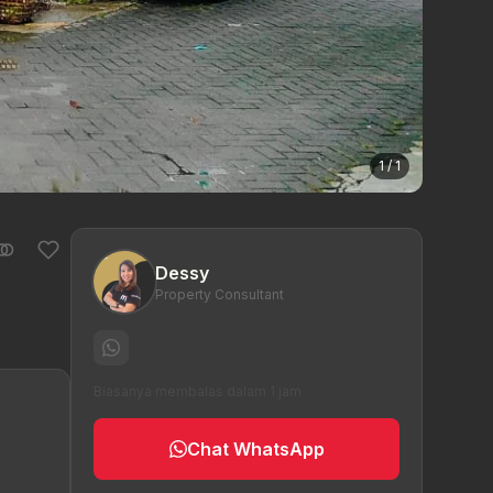
1 / 1
Dessy
Property Consultant
Biasanya membalas dalam 1 jam
Chat WhatsApp