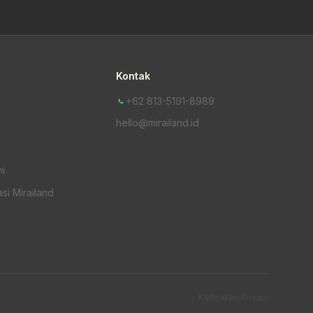
Kontak
+62 813-5191-8989
hello@mirailand.id
i
si Mirailand
Kebijakan Privasi