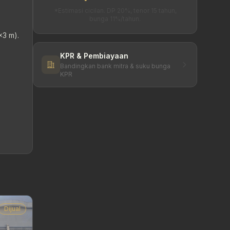
*Estimasi cicilan. DP 20%, tenor 15 tahun,
bunga 11%/tahun.
x3 m).
KPR & Pembiayaan
Bandingkan bank mitra & suku bunga
KPR
Dijual