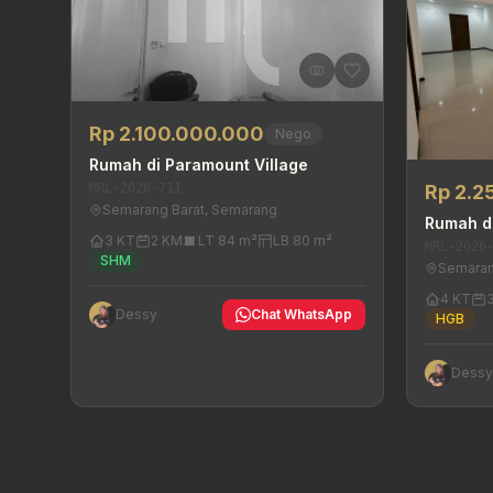
Rp 2.100.000.000
Nego
Rumah di Paramount Village
MRL-2026-711
Rp 2.2
Semarang Barat, Semarang
Rumah d
3 KT
2 KM
LT 84 m²
LB 80 m²
MRL-2026
SHM
Semaran
4 KT
Dessy
Chat WhatsApp
HGB
Dess