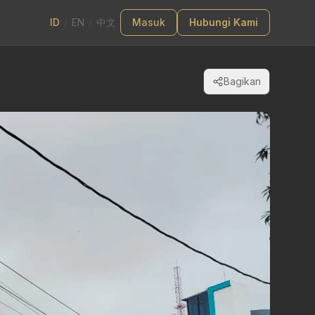
ID
/
EN
/
中文
Masuk
Hubungi Kami
Bagikan