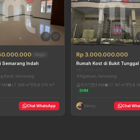
50.000.000
Rp 3.000.000.000
Nego
i Semarang Indah
Rumah Kost di Bukit Tunggal
-710
MRL-2026-693
g Barat, Semarang
Ngaliyan, Semarang
3 KM
LT 358 m²
LB 270 m²
12 KT
4 KM
LT 181 m²
LB 3
SHM
y
Chat WhatsApp
Dessy
Chat Wha