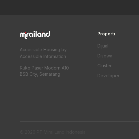
Properti
Dijual
Accessible Housing by
Disewa
Accessible Information
Cluster
Ruko Pasar Modern A10
BSB City, Semarang
Developer
© 2026 PT Mirai Land Indonesia