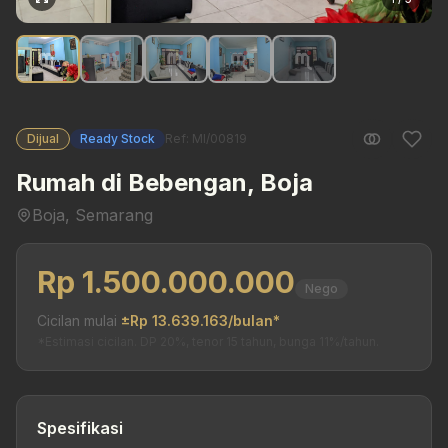
Dijual
Ready Stock
Ref: MI/00819
Rumah di Bebengan, Boja
Boja, Semarang
Rp 1.500.000.000
Nego
Cicilan mulai
±Rp 13.639.163/bulan*
*Estimasi cicilan. DP 20%, tenor 15 tahun, bunga 11%/tahun.
Spesifikasi