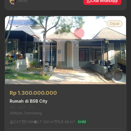
Dessy
Chat WhatsApp
Ready Stock
Dijual
Rp 1.300.000.000
Rumah di BSB City
MRL-2026-725
Mijen, Semarang
2 KT
1 KM
LT 140 m²
LB 48 m²
SHM