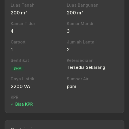
Luas Tanah
Luas Bangunan
200 m²
200 m²
Kamar Tidur
Kamar Mandi
4
3
Carport
Jumlah Lantai
?
1
2
Sertifikat
Ketersediaan
Tersedia Sekarang
SHM
Daya Listrik
Sumber Air
2200 VA
pam
KPR
✓ Bisa KPR