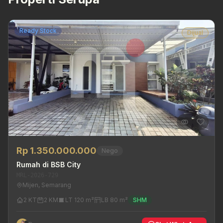
Ready Stock
Dijual
Rp 1.350.000.000
Nego
Rumah di BSB City
MRL-2026-729
Mijen, Semarang
2 KT
2 KM
LT 120 m²
LB 80 m²
SHM