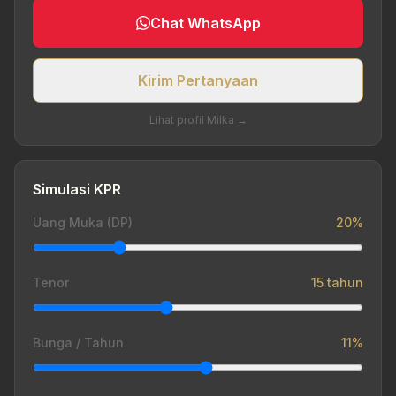
Chat WhatsApp
Kirim Pertanyaan
Lihat profil Milka →
Simulasi KPR
Uang Muka (DP)
20%
Tenor
15 tahun
Bunga / Tahun
11%