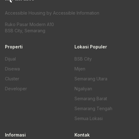
Accessible Housing by Accessible Information
Ruko Pasar Modern A10
BSB City, Semarang
Properti
Lokasi Populer
Dijual
BSB City
Disewa
Mijen
Cluster
Semarang Utara
Developer
Ngaliyan
Semarang Barat
Semarang Tengah
Semua Lokasi
Informasi
Kontak