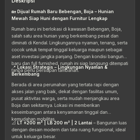
Deskripsi
🏡
Dijual Rumah Baru Bebengan, Boja – Hunian
Mewah Siap Huni dengan Furnitur Lengkap
Rumah baru ini berlokasi di kawasan Bebengan, Boja,
salah satu area hunian yang berkembang pesat dan
diminati di Kendal. Lingkungannya nyaman, tenang, serta
cocok untuk tempat tinggal keluarga maupun sebagai
aset investasi jangka panjang. Dengan kondisi bangunan
baru dan full furnished, rumah ini siap langsung ditempati
📍
Lokasi Strategis – Lingkungan Nyaman &
tanpa perlu persiapan tambahan.
Berkembang
Berada di area perumahan yang tertata rapi dengan
akses jalan yang baik, dekat dengan fasilitas umum,
pusat aktivitas warga, serta mudah menjangkau area
Boja dan sekitarnya. Lokasi ini memberikan
keseimbangan antara kenyamanan tinggal dan
kemudahan mobilitas.
📐
LT ±200 m² | LB 200 m² | 2 Lantai
– Bangunan luas
dengan desain modern dan tata ruang fungsional, ideal
untuk keluarga besar.