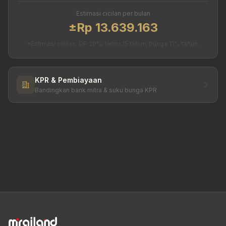
Estimasi cicilan per bulan
±Rp 13.639.163
*Estimasi cicilan. DP 20%, tenor 15 tahun, bunga 11%/tahun.
KPR & Pembiayaan
Bandingkan bank mitra & suku bunga KPR