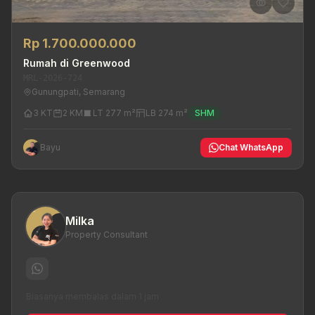
Rp 1.700.000.000
Rumah di Greenwood
MRL-2026-724
Gunungpati, Semarang
3 KT
2 KM
LT 277 m²
LB 274 m²
SHM
Bayu
Chat WhatsApp
Milka
Property Consultant
Biasanya membalas dalam 1 jam