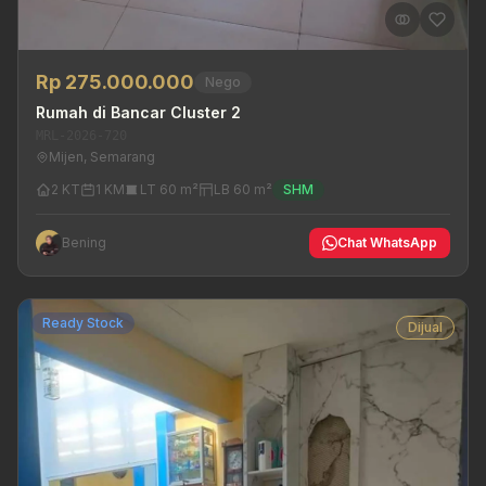
Rp 275.000.000
Nego
Rumah di Bancar Cluster 2
MRL-2026-720
Mijen, Semarang
2 KT
1 KM
LT 60 m²
LB 60 m²
SHM
Bening
Chat WhatsApp
Ready Stock
Dijual