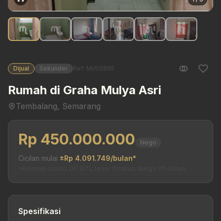
Dijual
Sekunder
Ref: MI/00895
Rumah di Graha Mulya Asri
Tembalang, Semarang
Rp 450.000.000
Nego
Cicilan mulai
±Rp 4.091.749/bulan*
*Estimasi cicilan. DP 20%, tenor 15 tahun, bunga 11%/tahun.
Spesifikasi