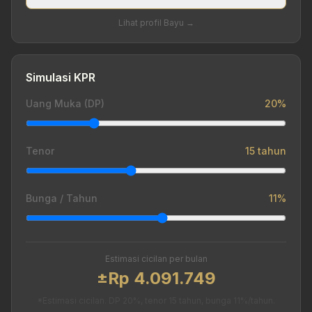
Lihat profil Bayu →
Simulasi KPR
Uang Muka (DP)
20%
Tenor
15 tahun
Bunga / Tahun
11%
Estimasi cicilan per bulan
±Rp 4.091.749
*Estimasi cicilan. DP 20%, tenor 15 tahun, bunga 11%/tahun.