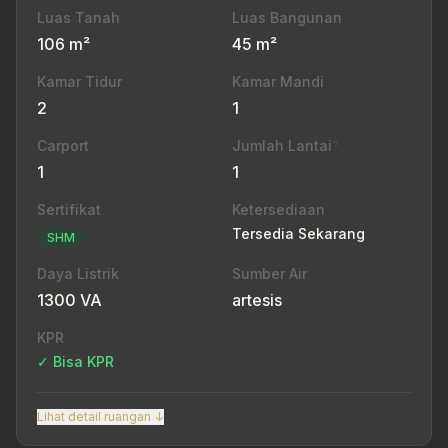
Luas Tanah
Luas Bangunan
106 m²
45 m²
Kamar Tidur
Kamar Mandi
2
1
Carport
Jumlah Lantai
?
1
1
Sertifikat
Ketersediaan
Tersedia Sekarang
SHM
Daya Listrik
Sumber Air
1300 VA
artesis
KPR
✓ Bisa KPR
Lihat detail ruangan ↓