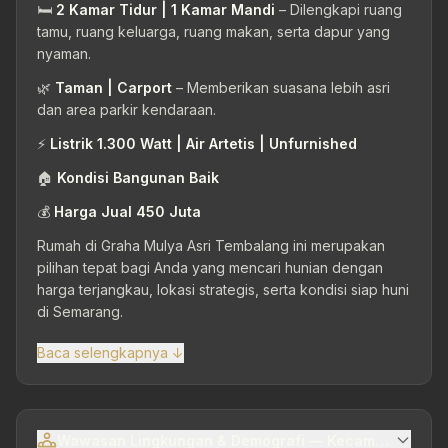
🛏
2 Kamar Tidur | 1 Kamar Mandi
– Dilengkapi ruang
tamu, ruang keluarga, ruang makan, serta dapur yang
nyaman.
🌿
Taman | Carport
– Memberikan suasana lebih asri
dan area parkir kendaraan.
⚡
Listrik 1.300 Watt | Air Artetis | Unfurnished
🏠
Kondisi Bangunan Baik
💰
Harga Jual 450 Juta
Rumah di Graha Mulya Asri Tembalang ini merupakan
pilihan tepat bagi Anda yang mencari hunian dengan
harga terjangkau, lokasi strategis, serta kondisi siap huni
di Semarang.
Baca selengkapnya ↓
Wawasan Lingkungan & Demografi — Kecamatan Tem