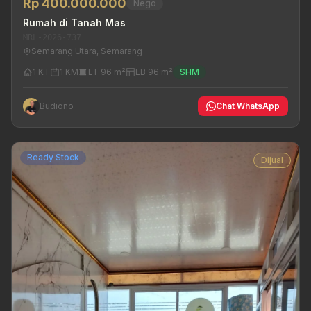
Rp 400.000.000
Nego
Rumah di Tanah Mas
MRL-2026-737
Semarang Utara, Semarang
1 KT
1 KM
LT 96 m²
LB 96 m²
SHM
Budiono
Chat WhatsApp
Ready Stock
Dijual