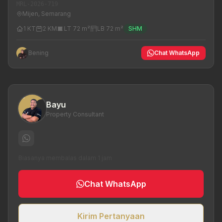
MRL-2026-719
Mijen, Semarang
1 KT
2 KM
LT 72 m²
LB 72 m²
SHM
Bening
Chat WhatsApp
Bayu
Property Consultant
Biasanya membalas dalam 1 jam
Chat WhatsApp
Kirim Pertanyaan