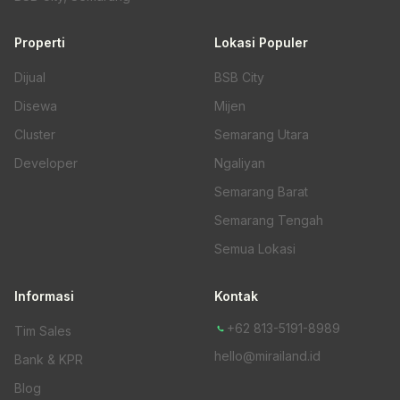
Properti
Lokasi Populer
Dijual
BSB City
Disewa
Mijen
Cluster
Semarang Utara
Developer
Ngaliyan
Semarang Barat
Semarang Tengah
Semua Lokasi
Informasi
Kontak
+62 813-5191-8989
Tim Sales
hello@mirailand.id
Bank & KPR
Blog