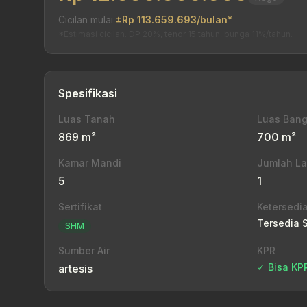
Cicilan mulai
±Rp 113.659.693/bulan*
*Estimasi cicilan. DP 20%, tenor 15 tahun, bunga 11%/tahun.
Spesifikasi
Luas Tanah
Luas Ban
869 m²
700 m²
Kamar Mandi
Jumlah La
5
1
Sertifikat
Ketersedi
Tersedia 
SHM
Sumber Air
KPR
✓ Bisa KP
artesis