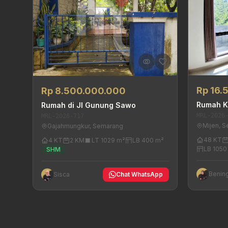
Rp 16.
Rp 8.500.000.000
Rumah Ko
Rumah di Jl Gunung Sawo
MRL-2026
MRL-2026-717
Mijen, 
Gajahmungkur, Semarang
48 KT
4 KT
2 KM
LT 1029 m²
LB 400 m²
LB 1050
SHM
Benin
Sisca
Chat WhatsApp