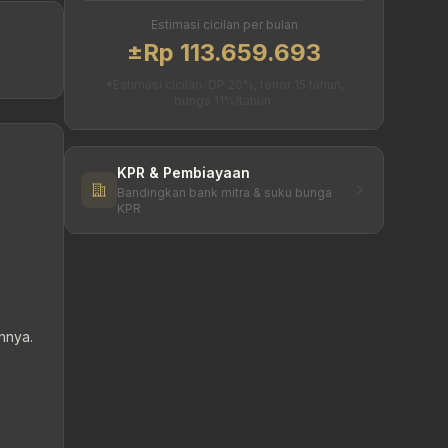
Estimasi cicilan per bulan
±Rp 113.659.693
*Estimasi cicilan. DP 20%, tenor 15 tahun,
bunga 11%/tahun.
KPR & Pembiayaan
Bandingkan bank mitra & suku bunga
KPR
nnya.