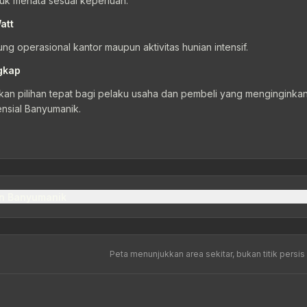
tuk menata sesuai keperluan.
att
ng operasional kantor maupun aktivitas hunian intensif.
gkap
akan pilihan tepat bagi pelaku usaha dan pembeli yang menginginka
tensial Banyumanik.
n Banyumanik
Peta menunjukkan area sekitar, bukan titik persis