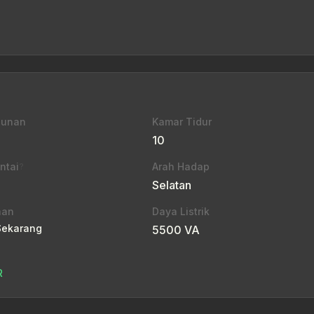
gunan
Kamar Tidur
10
ntai
Arah Hadap
?
Selatan
aan
Daya Listrik
Sekarang
5500 VA
R