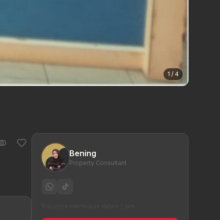
1 / 4
Bening
Property Consultant
Biasanya membalas dalam 1 jam