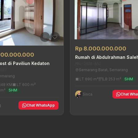
Rp 8.000.000.000
500.000.000
Rumah di Abdulrahman Sale
st di Paviliun Kedaton
MRL-2026-652
Semarang Barat, Semarang
-667
Semarang
LT 690 m²
LB 253 m²
SHM
48 KM
LT 600 m²
 m²
SHM
Sisca
Chat Wha
g
Chat WhatsApp