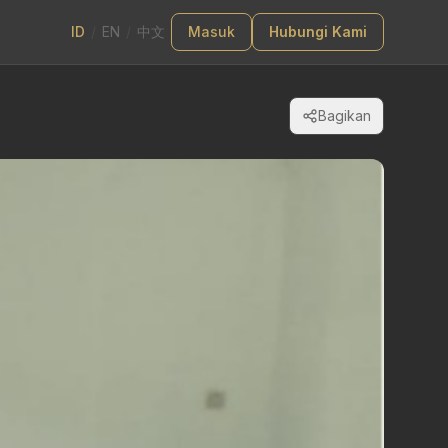
ID
/
EN
/
中文
Masuk
Hubungi Kami
Bagikan