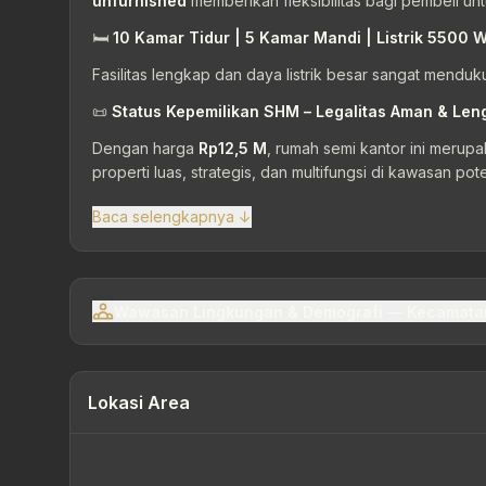
unfurnished
memberikan fleksibilitas bagi pembeli un
🛏
10 Kamar Tidur | 5 Kamar Mandi | Listrik 5500 W
Fasilitas lengkap dan daya listrik besar sangat menduku
📜
Status Kepemilikan SHM – Legalitas Aman & Len
Dengan harga
Rp12,5 M
, rumah semi kantor ini merup
properti luas, strategis, dan multifungsi di kawasan po
Baca selengkapnya ↓
Wawasan Lingkungan & Demografi — Kecamata
Lokasi Area