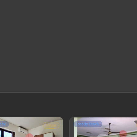
ock
Ready Stock
Dijual