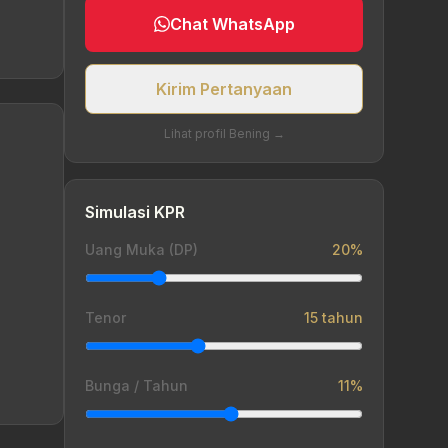
Chat WhatsApp
Kirim Pertanyaan
Lihat profil Bening →
Simulasi KPR
Uang Muka (DP)
20%
Tenor
15 tahun
Bunga / Tahun
11%