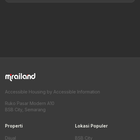
Accessible Housing by Accessible Information
Ruko Pasar Modern A10
BSB City, Semarang
Properti
Lokasi Populer
Dijual
BSB City