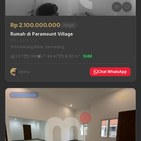
Rp 2.100.000.000
Nego
Rumah di Paramount Village
MRL-2026-711
Semarang Barat, Semarang
3 KT
2 KM
LT 84 m²
LB 80 m²
SHM
Dessy
Chat WhatsApp
Ready Stock
Dijual