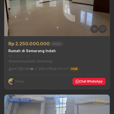
Rp 2.250.000.000
Nego
Rumah di Semarang Indah
MRL-2026-710
Semarang Barat, Semarang
4 KT
3 KM
LT 358 m²
LB 270 m²
HGB
Dessy
Chat WhatsApp
Ready Stock
Dijual