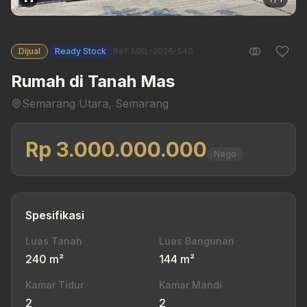
Dijual
Ready Stock
Ref: MRL-2026-540
Rumah di Tanah Mas
Semarang Utara, Semarang
Rp 3.000.000.000
Nego
Spesifikasi
Luas Tanah
Luas Bangunan
240 m²
144 m²
Kamar Tidur
Kamar Mandi
2
2