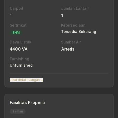
Carport
Jumlah Lantai
?
1
1
Sertifikat
Ketersediaan
Tersedia Sekarang
SHM
Daya Listrik
Sumber Air
4400 VA
Artetis
Furnishing
Unfurnished
Lihat detail ruangan ↓
Fasilitas Properti
Taman