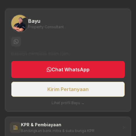
Bayu
Property Consultant
Biasanya membalas dalam 1 jam
Chat WhatsApp
Kirim Pertanyaan
Lihat profil Bayu →
KPR & Pembiayaan
Bandingkan bank mitra & suku bunga KPR