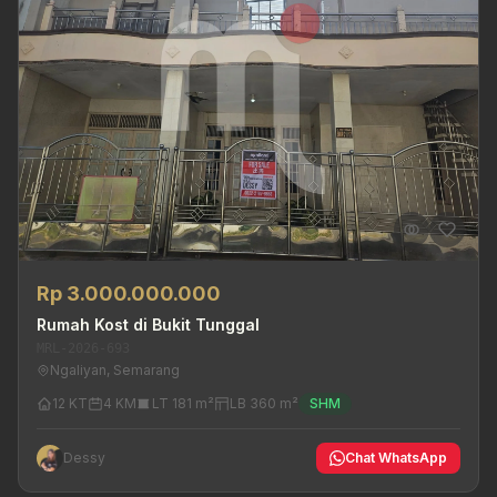
Rp 3.000.000.000
Rumah Kost di Bukit Tunggal
MRL-2026-693
Ngaliyan, Semarang
12 KT
4 KM
LT 181 m²
LB 360 m²
SHM
Dessy
Chat WhatsApp