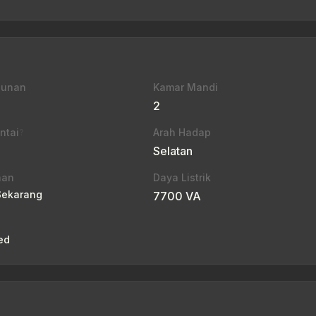
gunan
Kamar Mandi
2
ntai
Arah Hadap
?
Selatan
aan
Daya Listrik
Sekarang
7700 VA
g
ed