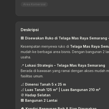
Area Komersial
Deskripsi
🏢
Disewakan Ruko di Telaga Mas Raya Semarang – 
Kesempatan menyewa ruko di
Telaga Mas Raya Sem
mudah ke berbagai area bisnis. Dengan bangunan 2 lan
usaha.
📍
Lokasi Strategis – Telaga Mas Raya Semarang
Berada di kawasan yang ramai dengan akses mudah me
fasilitas umum.
📐
Dimensi Tanah 5 x 25 m
📐
Luas Tanah 125 m² | Luas Bangunan 210 m²
🧭
Hadap Selatan
🏢
Bangunan 2 Lantai
🏠
Kondisi Bangunan Baik & Siap Digunakan