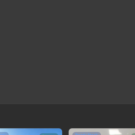
ock
Ready Stock