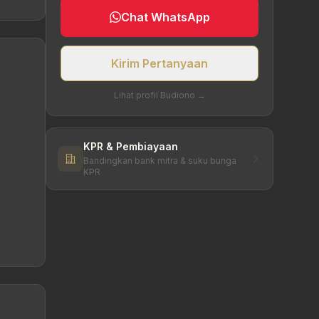
Chat WhatsApp
Kirim Pertanyaan
Lihat profil Budiono →
KPR & Pembiayaan
Bandingkan bank mitra & suku bunga
KPR