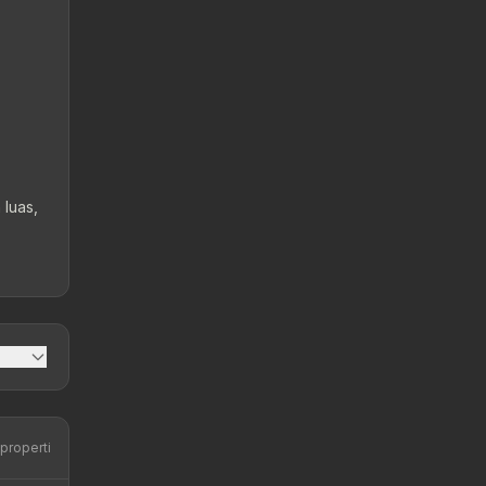
 luas,
 properti