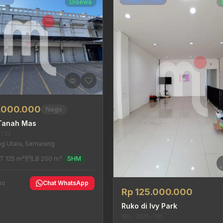
Disewa
0.000.000
Nego
 Tanah Mas
-734
g Utara, Semarang
T 125 m²
LB 200 m²
SHM
no
Chat WhatsApp
Rp 125.000.000
Ruko di Ivy Park
MRL-2026-705