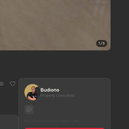
1 / 5
Budiono
Property Consultant
Biasanya membalas dalam 1 jam