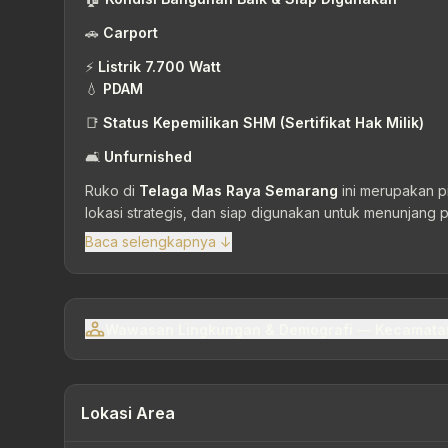
🚗
Carport
⚡
Listrik 7.700 Watt
💧
PDAM
📑
Status Kepemilikan SHM (Sertifikat Hak Milik)
🛋
Unfurnished
Ruko di
Telaga Mas Raya Semarang
ini merupakan p
lokasi strategis, dan siap digunakan untuk menunjang
Baca selengkapnya ↓
Wawasan Lingkungan & Demografi — Kecamata
Lokasi Area