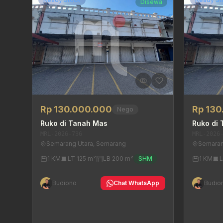
Disewa
Rp 130.000.000
Rp 13
Nego
Ruko di Tanah Mas
Ruko di
MRL-2026-736
MRL-2026
Semarang Utara, Semarang
Semaran
1 KM
LT 125 m²
LB 200 m²
SHM
1 KM
L
Budiono
Chat WhatsApp
Budio