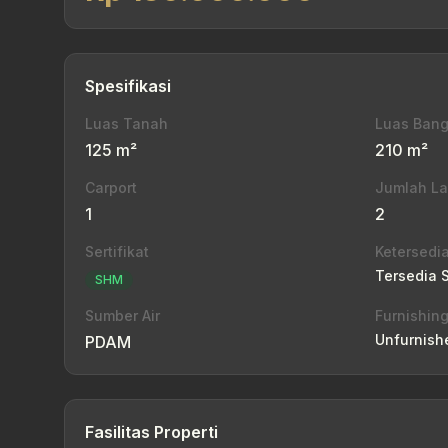
Spesifikasi
Luas Tanah
Luas Ban
125 m²
210 m²
Carport
Jumlah La
1
2
Sertifikat
Ketersedi
Tersedia 
SHM
Sumber Air
Furnishin
Unfurnish
PDAM
Fasilitas Properti