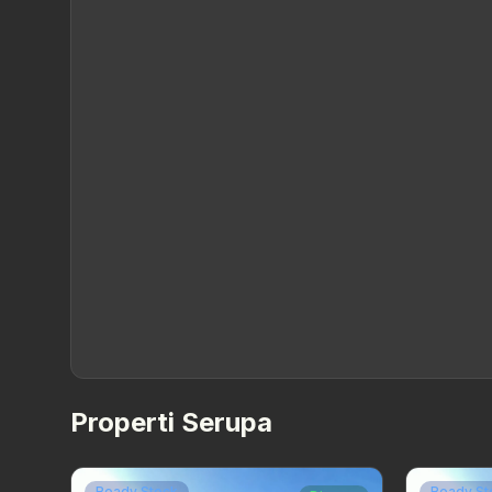
Properti Serupa
Ready Stock
Ready St