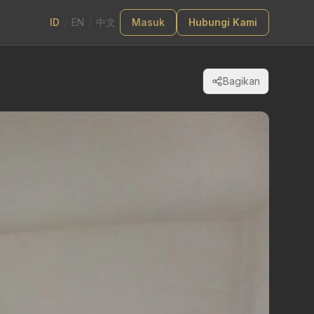
ID
/
EN
/
中文
Masuk
Hubungi Kami
Bagikan