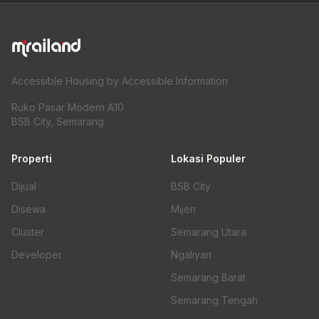
Accessible Housing by Accessible Information
Ruko Pasar Modern A10
BSB City, Semarang
Properti
Lokasi Populer
Dijual
BSB City
Disewa
Mijen
Cluster
Semarang Utara
Developer
Ngaliyan
Semarang Barat
Semarang Tengah