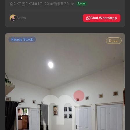
2 KT
2 KM
LT 120 m²
LB 70 m²
SHM
Sisca
Chat WhatsApp
Ready Stock
Dijual