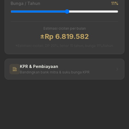
Bunga / Tahun
11%
Estimasi cicilan per bulan
±Rp 6.819.582
*Estimasi cicilan. DP 20%, tenor 15 tahun, bunga 11%/tahun.
KPR & Pembiayaan
Bandingkan bank mitra & suku bunga KPR