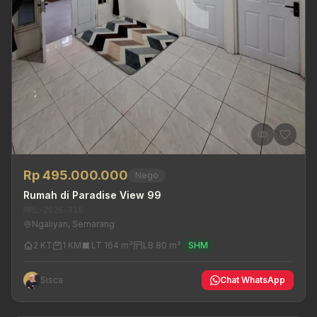
Rp 495.000.000
Nego
Rumah di Paradise View 99
MRL-2026-716
Ngaliyan, Semarang
2 KT
1 KM
LT 164 m²
LB 80 m²
SHM
Sisca
Chat WhatsApp