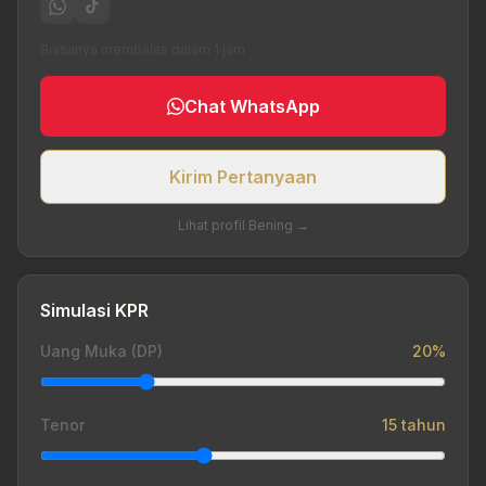
Biasanya membalas dalam 1 jam
Chat WhatsApp
Kirim Pertanyaan
Lihat profil Bening →
Simulasi KPR
Uang Muka (DP)
20%
Tenor
15 tahun