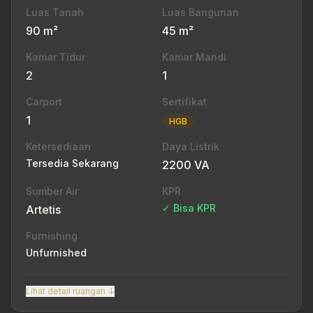
Luas Tanah
Luas Bangunan
90 m²
45 m²
Kamar Tidur
Kamar Mandi
2
1
Carport
Sertifikat
1
HGB
Ketersediaan
Daya Listrik
Tersedia Sekarang
2200 VA
Sumber Air
KPR
✓ Bisa KPR
Artetis
Furnishing
Unfurnished
Lihat detail ruangan ↓