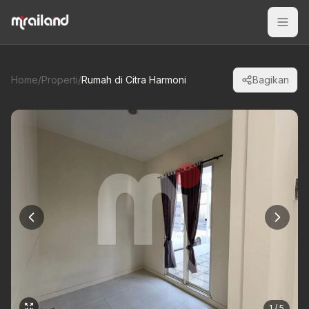
Home
/
Properti
/
Rumah di Citra Harmoni
Bagikan
1 / 5