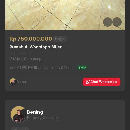
Rp 750.000.000
Nego
Rumah di Wonolopo Mijen
MRL-2026-715
Mijen, Semarang
4 KT
1 KM
LT 150 m²
LB 150 m²
SHM
Sisca
Chat WhatsApp
Bening
Property Consultant