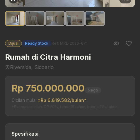
Dijual
Ready Stock
Ref: MRL-2026-671
Rumah di Citra Harmoni
Riverside, Sidoarjo
Rp 750.000.000
Nego
Cicilan mulai
±Rp 6.819.582/bulan*
*Estimasi cicilan. DP 20%, tenor 15 tahun, bunga 11%/tahun.
Spesifikasi